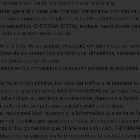
NSABILIDAD EN EL ACCESO Y LA UTILIZACIÓN
ácter general y tiene una finalidad meramente informativa,
orrección, vigencia o actualidad, ni su https://enformaher
vo específico. ENFORMAHERBAL excluye, hasta donde permi
e toda naturaleza derivados de:
eb o la falta de veracidad, exactitud, exhaustividad y/o act
 clase de los contenidos transmitidos, difundidos, almacena
 servicios que se ofrecen.
mentos en los contenidos que puedan producir alteraciones
ena fe, el orden público, los usos del tráfico y el presente
r, y a modo ejemplificativo, ENFORMAHERBAL no se hace res
l e industrial, secretos empresariales, derechos al honor, a
materia de competencia desleal y publicidad ilícita.
esponsabilidad respecto a la información que se halle fu
ón de los links que aparecen en esta web es exclusivamente
ampliar los contenidos que ofrece este sitio web. ENFORMA
enlazados; ni sugiere, invita o recomienda la visita a los 