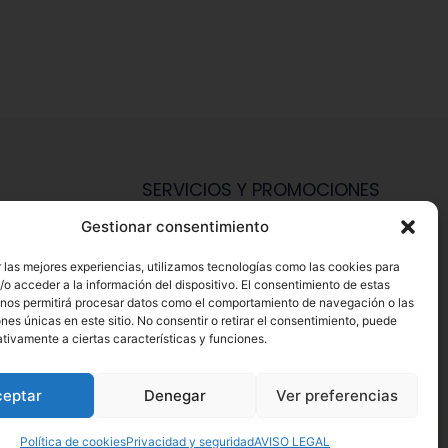
SERVICIOS Y PROMOCIONES
Gestionar consentimiento
Hazte Miembro Herbalife
Consulta Nutrición Gratis
 las mejores experiencias, utilizamos tecnologías como las cookies para
o acceder a la información del dispositivo. El consentimiento de estas
Descuentos Vip Herbalife
 nos permitirá procesar datos como el comportamiento de navegación o las
ones únicas en este sitio. No consentir o retirar el consentimiento, puede
tivamente a ciertas características y funciones.
ceptar
Denegar
Ver preferencias
1
acceda a Herbalife.es – Desarrollo Web por
B2B activa
.
Política de cookies
Privacidad y seguridad
AVISO LEGAL