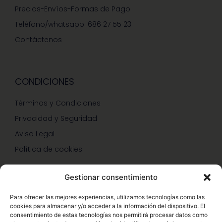
Precios-Envíos-Formas de Pago
Teléfono/whatsapp: 686 27 55 23
Contáctenos
CONDICIONES
Términos y Condiciones
Privacidad y Seguridad
Aviso Legal
Política de cookies
Gestionar consentimiento
SERVICIOS Y PROMOCIONES
Para ofrecer las mejores experiencias, utilizamos tecnologías como las
cookies para almacenar y/o acceder a la información del dispositivo. El
Hazte Miembro Herbalife
consentimiento de estas tecnologías nos permitirá procesar datos como