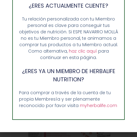
¿ERES ACTUALMENTE CLIENTE?
Batido de Setas y Hierbas Aromáticas
Herbalife Formula 1 – 550G
Tu relación personalizada con tu Miembro
61,60
€
personal es clave para conseguir tus
objetivos de nutrición. Si ESPE NAVARRO MOLLÀ
no es tu Miembro personal, te animamos a
Leer más
comprar tus productos a tu Miembro actual.
Como alternativa,
haz clic aquí
para
continuar en esta página.
¿ERES YA UN MIEMBRO DE HERBALIFE
NUTRITION?
Para comprar a través de la cuenta de tu
propia Membresía y ser plenamente
reconocido por favor visita
myherbalife.com