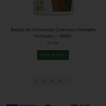
Batido de Chocolate Cremoso Herbalife
Formula 1 – 550G
55,75
€
Añadir al carrito
1
2
3
4
→