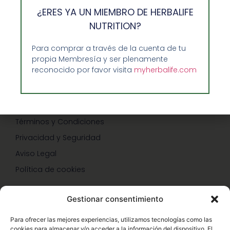
Guía de Compra
¿ERES YA UN MIEMBRO DE HERBALIFE
Precios-Envíos-Formas de Pago
NUTRITION?
Teléfono/whatsapp: 686 27 55 23
Para comprar a través de la cuenta de tu
Contáctenos
propia Membresía y ser plenamente
reconocido por favor visita
myherbalife.com
CONDICIONES
Términos y Condiciones
Privacidad y Seguridad
Aviso Legal
Política de cookies
Gestionar consentimiento
SERVICIOS Y PROMOCIONES
Para ofrecer las mejores experiencias, utilizamos tecnologías como las
cookies para almacenar y/o acceder a la información del dispositivo. El