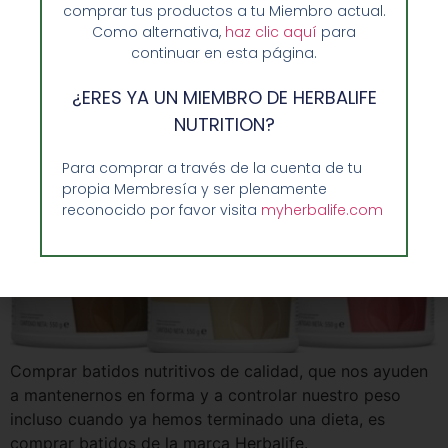
en EnformaHerbal
comprar tus productos a tu Miembro actual.
Como alternativa,
haz clic aquí
para
continuar en esta página.
¿ERES YA UN MIEMBRO DE HERBALIFE
NUTRITION?
Para comprar a través de la cuenta de tu
propia Membresía y ser plenamente
reconocido por favor visita
myherbalife.com
Comprar batidos nutritivos de calidad, que nos ayuden
a mantenernos en forma y a controlar nuestro peso
incluso cuando ya hemos terminado una dieta, es
comprar batidos de la marca Herbalife.