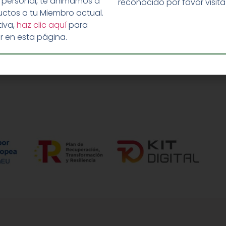
 personal, te animamos a
reconocido por favor visit
ctos a tu Miembro actual.
iva,
haz clic aquí
para
r en esta página.