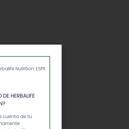
life Nutrition: ESPE
 DE HERBALIFE
N?
a cuenta de tu
lenamente