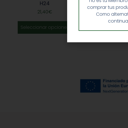
no es tu Miembro
H24
comprar tus produ
21,40
€
Como alternat
continua
Seleccionar opciones