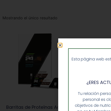
Mostrando el único resultado
Esta página web est
¿ERES ACT
Tu relación pers
personal es cl
objetivos de nutri
Barritas de Proteínas Achieve