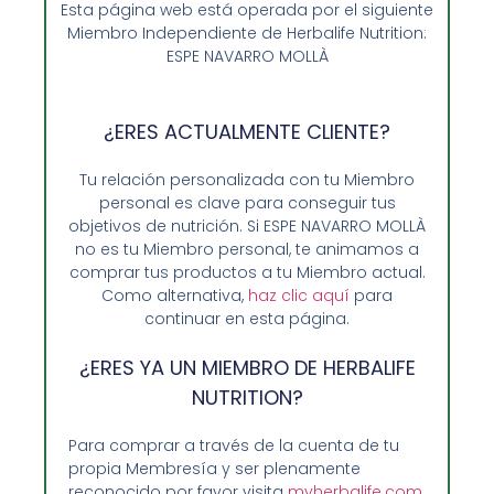
Esta página web está operada por el siguiente
Formula 1 – 550G
Miembro Independiente de Herbalife Nutrition:
ESPE NAVARRO MOLLÀ
55,75
€
Añadir al carrito
¿ERES ACTUALMENTE CLIENTE?
Tu relación personalizada con tu Miembro
personal es clave para conseguir tus
objetivos de nutrición. Si ESPE NAVARRO MOLLÀ
no es tu Miembro personal, te animamos a
comprar tus productos a tu Miembro actual.
Como alternativa,
haz clic aquí
para
continuar en esta página.
¿ERES YA UN MIEMBRO DE HERBALIFE
NUTRITION?
Para comprar a través de la cuenta de tu
propia Membresía y ser plenamente
Opiniones de Clientes
reconocido por favor visita
myherbalife.com