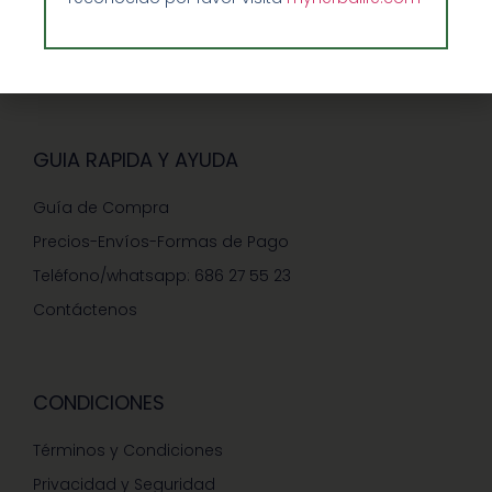
Sobre Nosotros y Herbalife
Ventajas de Comprar en Enformaherbal.com
GUIA RAPIDA Y AYUDA
Guía de Compra
Precios-Envíos-Formas de Pago
Teléfono/whatsapp: 686 27 55 23
Contáctenos
CONDICIONES
Términos y Condiciones
Privacidad y Seguridad