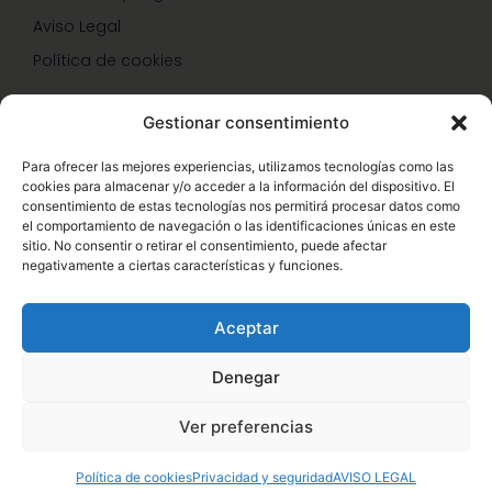
Aviso Legal
Política de cookies
Gestionar consentimiento
SERVICIOS Y PROMOCIONES
Para ofrecer las mejores experiencias, utilizamos tecnologías como las
cookies para almacenar y/o acceder a la información del dispositivo. El
Hazte Miembro Herbalife
consentimiento de estas tecnologías nos permitirá procesar datos como
el comportamiento de navegación o las identificaciones únicas en este
Consulta Nutrición Gratis
sitio. No consentir o retirar el consentimiento, puede afectar
negativamente a ciertas características y funciones.
Descuentos Vip Herbalife
Aceptar
Denegar
© Copyright 2026 – Enformaherbal.com – Miembro de
1
Ver preferencias
Herbalife Independiente. Sitio web oficial de Herbalife,
acceda a Herbalife.es – Desarrollo Web por
B2B activa
.
Política de cookies
Privacidad y seguridad
AVISO LEGAL