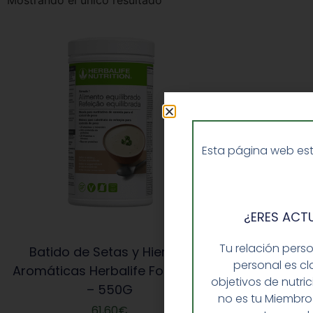
Mostrando el único resultado
Esta página web est
¿ERES ACT
Tu relación pers
Batido de Setas y Hierbas
personal es cl
Aromáticas Herbalife Formula 1
objetivos de nutri
– 550G
no es tu Miembro
61,60
€