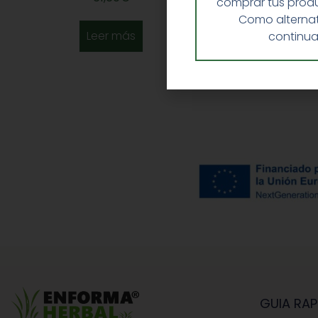
comprar tus produ
Como alternat
Leer más
continua
GUIA RAP