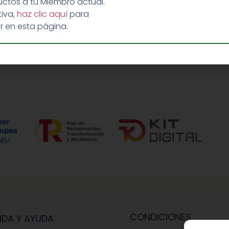
ctos a tu Miembro actual.
iva,
haz clic aquí
para
r en esta página.
CONDICIONES
IDA Y AYUDA