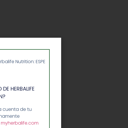
life Nutrition: ESPE
 DE HERBALIFE
N?
a cuenta de tu
lenamente
a
myherbalife.com