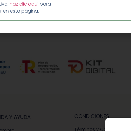
iva,
haz clic aquí
para
r en esta página.
CONDICIONES
IDA Y AYUDA
Términos y Condiciones
Compra