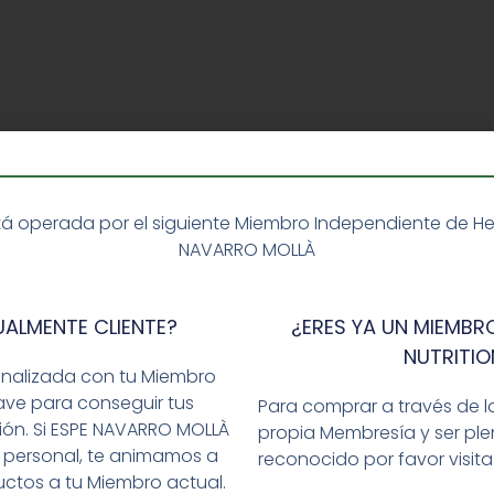
á operada por el siguiente Miembro Independiente de Herba
NAVARRO MOLLÀ
UALMENTE CLIENTE?
¿ERES YA UN MIEMBRO
NUTRITIO
onalizada con tu Miembro
ave para conseguir tus
Para comprar a través de l
ción. Si ESPE NAVARRO MOLLÀ
propia Membresía y ser p
 personal, te animamos a
reconocido por favor visit
ctos a tu Miembro actual.