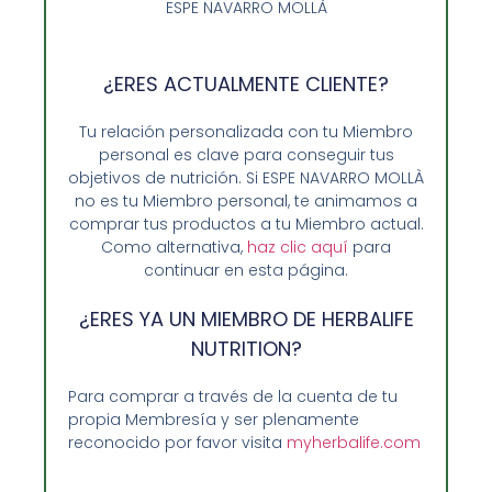
ESPE NAVARRO MOLLÀ
Añadir al carrito
¿ERES ACTUALMENTE CLIENTE?
Tu relación personalizada con tu Miembro
personal es clave para conseguir tus
objetivos de nutrición. Si ESPE NAVARRO MOLLÀ
no es tu Miembro personal, te animamos a
comprar tus productos a tu Miembro actual.
Como alternativa,
haz clic aquí
para
continuar en esta página.
¿ERES YA UN MIEMBRO DE HERBALIFE
NUTRITION?
Opiniones de Clientes
Para comprar a través de la cuenta de tu
propia Membresía y ser plenamente
Sobre Nosotros y Herbalife
reconocido por favor visita
myherbalife.com
Ventajas de Comprar en Enformaherbal.com