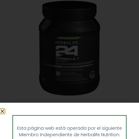
Batido Herbalife F1 Sport H24 Vainilla
71,60
€
Esta página web está operada por el siguiente
Miembro Independiente de Herbalife Nutrition: