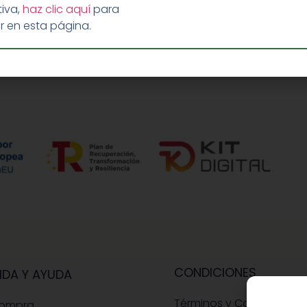
iva,
haz clic aquí
para
r en esta página.
CONDICIONES
IDA Y AYUDA
Términos y Condiciones
Compra