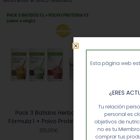
Mostrando el único resultado
Esta página web est
¿ERES ACT
Tu relación pers
Pack 3 Batidos Herbalife
personal es cl
Fórmula 1 + Polvo Proteína F3
objetivos de nutri
no es tu Miembro
210,00
€
comprar tus produ