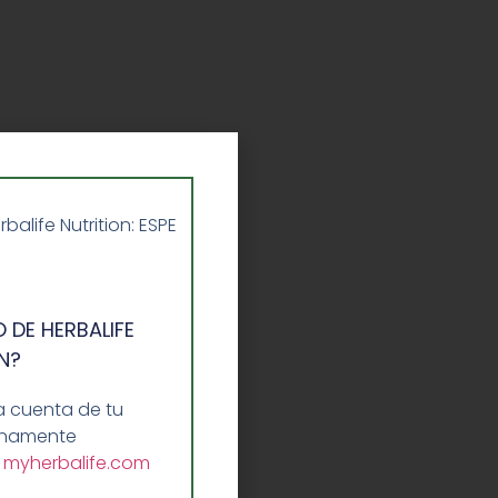
life Nutrition: ESPE
 DE HERBALIFE
N?
a cuenta de tu
lenamente
a
myherbalife.com