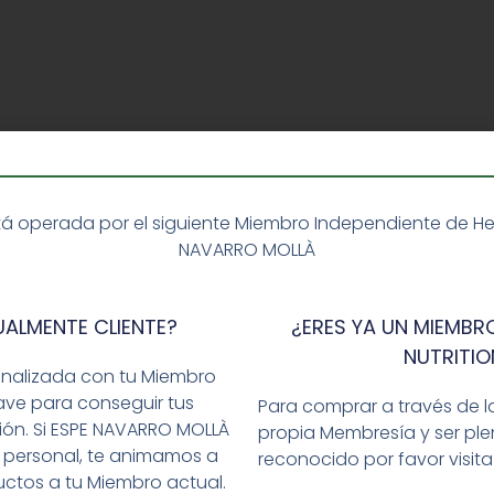
á operada por el siguiente Miembro Independiente de Herba
NAVARRO MOLLÀ
UALMENTE CLIENTE?
¿ERES YA UN MIEMBRO
NUTRITIO
onalizada con tu Miembro
ave para conseguir tus
Para comprar a través de l
ción. Si ESPE NAVARRO MOLLÀ
propia Membresía y ser p
 personal, te animamos a
reconocido por favor visit
ctos a tu Miembro actual.