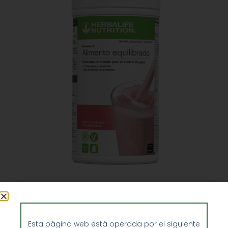
Batido Frambuesa con Chocolate Blanco
Sin lactosa y sin gluten Herbalife Fórmula
1- 550 gr
Esta página web está operada por el siguiente