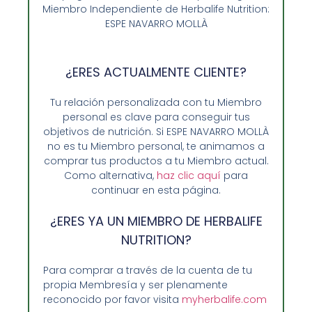
Miembro Independiente de Herbalife Nutrition:
55,75
€
ESPE NAVARRO MOLLÀ
Añadir al carrito
¿ERES ACTUALMENTE CLIENTE?
Tu relación personalizada con tu Miembro
personal es clave para conseguir tus
objetivos de nutrición. Si ESPE NAVARRO MOLLÀ
no es tu Miembro personal, te animamos a
comprar tus productos a tu Miembro actual.
Como alternativa,
haz clic aquí
para
continuar en esta página.
¿ERES YA UN MIEMBRO DE HERBALIFE
NUTRITION?
Para comprar a través de la cuenta de tu
propia Membresía y ser plenamente
Opiniones de Clientes
reconocido por favor visita
myherbalife.com
Sobre Nosotros y Herbalife