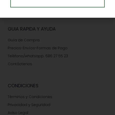
Ventajas de Comprar en Enformaherbal.com
GUIA RAPIDA Y AYUDA
Guía de Compra
Precios-Envíos-Formas de Pago
Teléfono/whatsapp: 686 27 55 23
Contáctenos
CONDICIONES
Términos y Condiciones
Privacidad y Seguridad
Aviso Legal