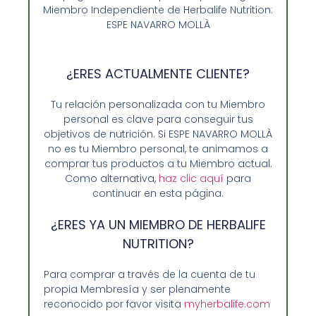
Miembro Independiente de Herbalife Nutrition:
298,40
€
ESPE NAVARRO MOLLÀ
Seleccionar opciones
¿ERES ACTUALMENTE CLIENTE?
Tu relación personalizada con tu Miembro
personal es clave para conseguir tus
objetivos de nutrición. Si ESPE NAVARRO MOLLÀ
no es tu Miembro personal, te animamos a
comprar tus productos a tu Miembro actual.
Como alternativa,
haz clic aquí
para
continuar en esta página.
¿ERES YA UN MIEMBRO DE HERBALIFE
NUTRITION?
Para comprar a través de la cuenta de tu
propia Membresía y ser plenamente
Opiniones de Clientes
reconocido por favor visita
myherbalife.com
Sobre Nosotros y Herbalife