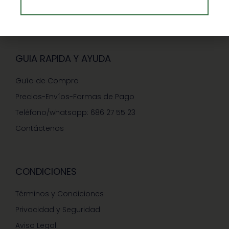
Ventajas de Comprar en Enformaherbal.com
GUIA RAPIDA Y AYUDA
Guía de Compra
Precios-Envíos-Formas de Pago
Teléfono/whatsapp: 686 27 55 23
Contáctenos
CONDICIONES
Términos y Condiciones
Privacidad y Seguridad
Aviso Legal