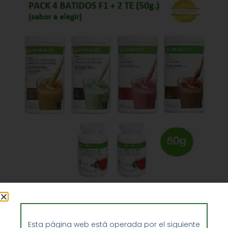
Super Pack 4 Batidos Herbalife + 2
Bebidas Herbalife Hierbas 50g
Esta página web está operada por el siguiente