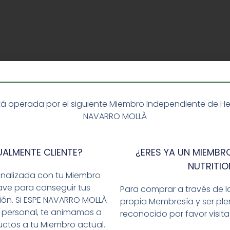
á operada por el siguiente Miembro Independiente de Herba
NAVARRO MOLLÀ
UALMENTE CLIENTE?
¿ERES YA UN MIEMBRO
NUTRITIO
onalizada con tu Miembro
ave para conseguir tus
Para comprar a través de l
ción. Si ESPE NAVARRO MOLLÀ
propia Membresía y ser p
 personal, te animamos a
reconocido por favor visit
ctos a tu Miembro actual.