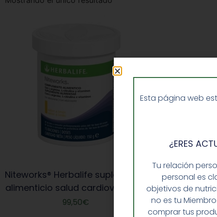
Mostrando el único resultado
Esta página web est
¿ERES ACT
Tu relación pers
Niteworks® Herbalife suplemento
personal es cl
alimenticio salud cardiovascular
objetivos de nutri
no es tu Miembro
99,50
€
comprar tus produ