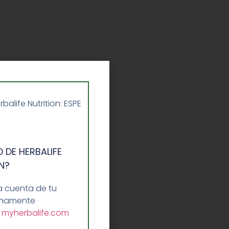
life Nutrition: ESPE
 DE HERBALIFE
N?
a cuenta de tu
lenamente
a
myherbalife.com