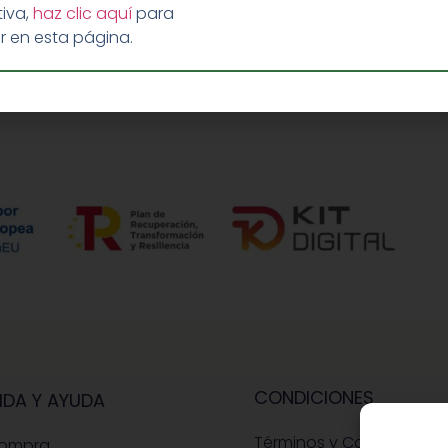
iva,
haz clic aquí
para
r en esta página.
CONDICIONES
IDA Y AYUDA
Términos y Condiciones
Compra