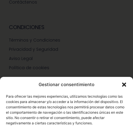
Contáctenos
CONDICIONES
Términos y Condiciones
Privacidad y Seguridad
Aviso Legal
Política de cookies
Gestionar consentimiento
SERVICIOS Y PROMOCIONES
Para ofrecer las mejores experiencias, utilizamos tecnologías como las
cookies para almacenar y/o acceder a la información del dispositivo. El
Hazte Miembro Herbalife
consentimiento de estas tecnologías nos permitirá procesar datos como
el comportamiento de navegación o las identificaciones únicas en este
Consulta Nutrición Gratis
sitio. No consentir o retirar el consentimiento, puede afectar
negativamente a ciertas características y funciones.
Descuentos Vip Herbalife