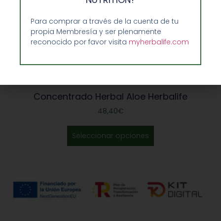
Para comprar a través de la cuenta de tu
propia Membresía y ser plenamente
reconocido por favor visita
myherbalife.com
Concentrado Herbal Aloe Herbalife
48,40
€
Seleccionar opciones