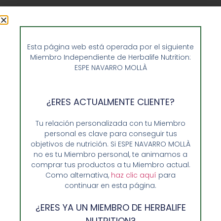
Aloe Max Herbalife
Esta página web está operada por el siguiente
54,45
€
Miembro Independiente de Herbalife Nutrition:
ESPE NAVARRO MOLLÀ
Añadir al carrito
¿ERES ACTUALMENTE CLIENTE?
Tu relación personalizada con tu Miembro
personal es clave para conseguir tus
objetivos de nutrición. Si ESPE NAVARRO MOLLÀ
no es tu Miembro personal, te animamos a
comprar tus productos a tu Miembro actual.
Como alternativa,
haz clic aquí
para
continuar en esta página.
¿ERES YA UN MIEMBRO DE HERBALIFE
NUTRITION?