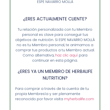
ESPE NAVARRO MOLLÀ
Añadir al carrito
¿ERES ACTUALMENTE CLIENTE?
Tu relación personalizada con tu Miembro
personal es clave para conseguir tus
objetivos de nutrición. Si ESPE NAVARRO MOLLÀ
no es tu Miembro personal, te animamos a
comprar tus productos a tu Miembro actual.
Como alternativa,
haz clic aquí
para
continuar en esta página.
¿ERES YA UN MIEMBRO DE HERBALIFE
NUTRITION?
Opiniones de Clientes
Para comprar a través de la cuenta de tu
propia Membresía y ser plenamente
Sobre Nosotros y Herbalife
reconocido por favor visita
myherbalife.com
Ventajas de Comprar en Enformaherbal.com