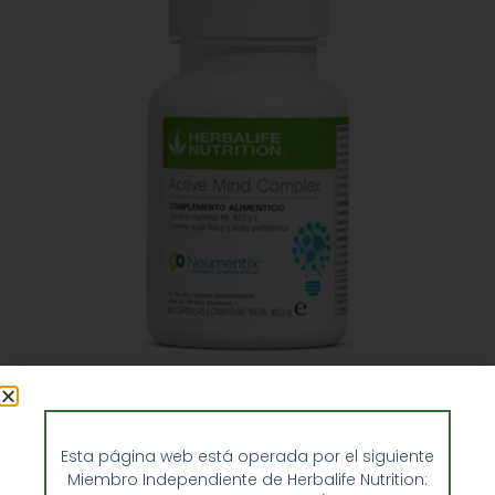
Active Mind Complex herbalife
48,90
€
Esta página web está operada por el siguiente
Miembro Independiente de Herbalife Nutrition: