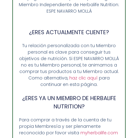
Miembro Independiente de Herbalife Nutrition:
45,40
€
ESPE NAVARRO MOLLÀ
Añadir al carrito
¿ERES ACTUALMENTE CLIENTE?
Tu relación personalizada con tu Miembro
personal es clave para conseguir tus
objetivos de nutrición. Si ESPE NAVARRO MOLLÀ
no es tu Miembro personal, te animamos a
comprar tus productos a tu Miembro actual.
Como alternativa,
haz clic aquí
para
continuar en esta página.
¿ERES YA UN MIEMBRO DE HERBALIFE
NUTRITION?
Para comprar a través de la cuenta de tu
propia Membresía y ser plenamente
Opiniones de Clientes
reconocido por favor visita
myherbalife.com
Sobre Nosotros y Herbalife