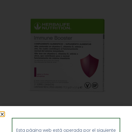
Immune Booster herbalife sabor Frutos
silvestre
Esta página web está operada por el siguiente