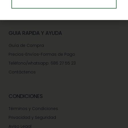
Ventajas de Comprar en Enformaherbal.com
GUIA RAPIDA Y AYUDA
Guía de Compra
Precios-Envíos-Formas de Pago
Teléfono/whatsapp: 686 27 55 23
Contáctenos
CONDICIONES
Términos y Condiciones
Privacidad y Seguridad
Aviso Legal