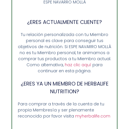
ESPE NAVARRO MOLLÀ
Añadir al carrito
¿ERES ACTUALMENTE CLIENTE?
Tu relación personalizada con tu Miembro
personal es clave para conseguir tus
objetivos de nutrición. Si ESPE NAVARRO MOLLÀ
no es tu Miembro personal, te animamos a
comprar tus productos a tu Miembro actual.
Como alternativa,
haz clic aquí
para
continuar en esta página.
¿ERES YA UN MIEMBRO DE HERBALIFE
NUTRITION?
Opiniones de Clientes
Para comprar a través de la cuenta de tu
propia Membresía y ser plenamente
Sobre Nosotros y Herbalife
reconocido por favor visita
myherbalife.com
Ventajas de Comprar en Enformaherbal.com