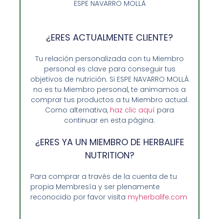
ESPE NAVARRO MOLLÀ
Seleccionar opciones
¿ERES ACTUALMENTE CLIENTE?
Tu relación personalizada con tu Miembro
personal es clave para conseguir tus
objetivos de nutrición. Si ESPE NAVARRO MOLLÀ
no es tu Miembro personal, te animamos a
comprar tus productos a tu Miembro actual.
Como alternativa,
haz clic aquí
para
continuar en esta página.
¿ERES YA UN MIEMBRO DE HERBALIFE
NUTRITION?
Opiniones de Clientes
Para comprar a través de la cuenta de tu
propia Membresía y ser plenamente
Sobre Nosotros y Herbalife
reconocido por favor visita
myherbalife.com
Ventajas de Comprar en Enformaherbal.com