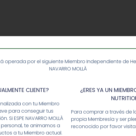
á operada por el siguiente Miembro Independiente de Herba
NAVARRO MOLLÀ
UALMENTE CLIENTE?
¿ERES YA UN MIEMBRO
NUTRITIO
onalizada con tu Miembro
ave para conseguir tus
Para comprar a través de l
ción. Si ESPE NAVARRO MOLLÀ
propia Membresía y ser p
 personal, te animamos a
reconocido por favor visit
ctos a tu Miembro actual.