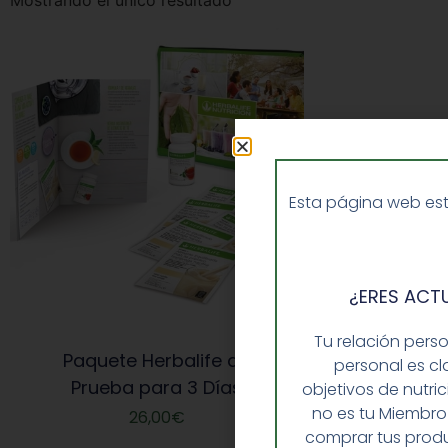
Mostrando el único resultado
Esta página web est
¿ERES ACT
Tu relación pers
Paquete Herbalife de
personal es cl
Prueba para 3 Días
objetivos de nutri
no es tu Miembro
26,00
€
comprar tus produ