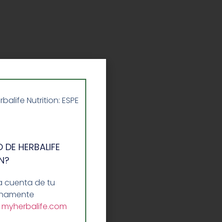
life Nutrition: ESPE
 DE HERBALIFE
N?
a cuenta de tu
lenamente
a
myherbalife.com