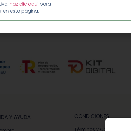
iva,
haz clic aquí
para
r en esta página.
CONDICIONES
IDA Y AYUDA
Términos y Condiciones
Compra