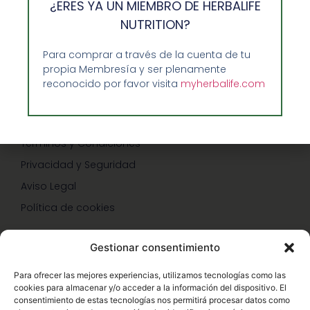
¿ERES YA UN MIEMBRO DE HERBALIFE
Precios-Envíos-Formas de Pago
NUTRITION?
Teléfono/whatsapp: 686 27 55 23
Para comprar a través de la cuenta de tu
Contáctenos
propia Membresía y ser plenamente
reconocido por favor visita
myherbalife.com
CONDICIONES
Términos y Condiciones
Privacidad y Seguridad
Aviso Legal
Política de cookies
Gestionar consentimiento
SERVICIOS Y PROMOCIONES
Para ofrecer las mejores experiencias, utilizamos tecnologías como las
cookies para almacenar y/o acceder a la información del dispositivo. El
Hazte Miembro Herbalife
consentimiento de estas tecnologías nos permitirá procesar datos como