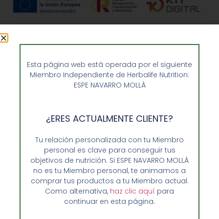
Esta página web está operada por el siguiente
Miembro Independiente de Herbalife Nutrition:
ESPE NAVARRO MOLLÀ
Opiniones de Clientes
¿ERES ACTUALMENTE CLIENTE?
Sobre Nosotros y Herbalife
Tu relación personalizada con tu Miembro
Ventajas de Comprar en Enformaherbal.com
personal es clave para conseguir tus
objetivos de nutrición. Si ESPE NAVARRO MOLLÀ
no es tu Miembro personal, te animamos a
comprar tus productos a tu Miembro actual.
GUIA RAPIDA Y AYUDA
Como alternativa,
haz clic aquí
para
continuar en esta página.
Guía de Compra