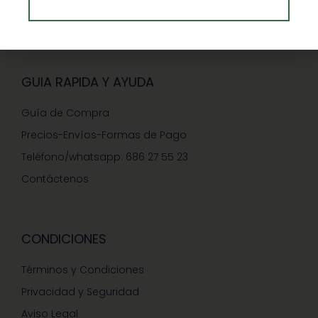
Ventajas de Comprar en Enformaherbal.com
GUIA RAPIDA Y AYUDA
Guía de Compra
Precios-Envíos-Formas de Pago
Teléfono/whatsapp: 686 27 55 23
Contáctenos
CONDICIONES
Términos y Condiciones
Privacidad y Seguridad
Aviso Legal