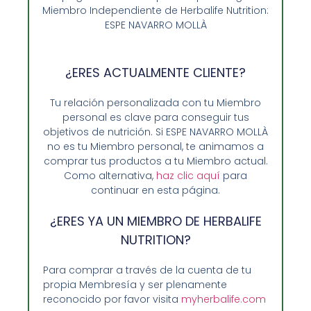
Miembro Independiente de Herbalife Nutrition:
152,20
€
ESPE NAVARRO MOLLÀ
Añadir al carrito
¿ERES ACTUALMENTE CLIENTE?
Tu relación personalizada con tu Miembro
personal es clave para conseguir tus
objetivos de nutrición. Si ESPE NAVARRO MOLLÀ
no es tu Miembro personal, te animamos a
comprar tus productos a tu Miembro actual.
Como alternativa,
haz clic aquí
para
continuar en esta página.
¿ERES YA UN MIEMBRO DE HERBALIFE
NUTRITION?
Para comprar a través de la cuenta de tu
propia Membresía y ser plenamente
Opiniones de Clientes
reconocido por favor visita
myherbalife.com
Sobre Nosotros y Herbalife