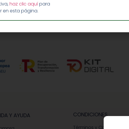
iva,
haz clic aquí
para
r en esta página.
CONDICIONES
IDA Y AYUDA
Términos y Condiciones
Compra