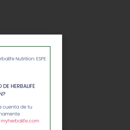
life Nutrition: ESPE
 DE HERBALIFE
N?
a cuenta de tu
lenamente
a
myherbalife.com