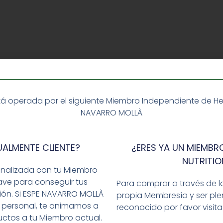
á operada por el siguiente Miembro Independiente de Herba
NAVARRO MOLLÀ
UALMENTE CLIENTE?
¿ERES YA UN MIEMBRO
NUTRITIO
onalizada con tu Miembro
ave para conseguir tus
Para comprar a través de l
ción. Si ESPE NAVARRO MOLLÀ
propia Membresía y ser p
 personal, te animamos a
reconocido por favor visit
ctos a tu Miembro actual.