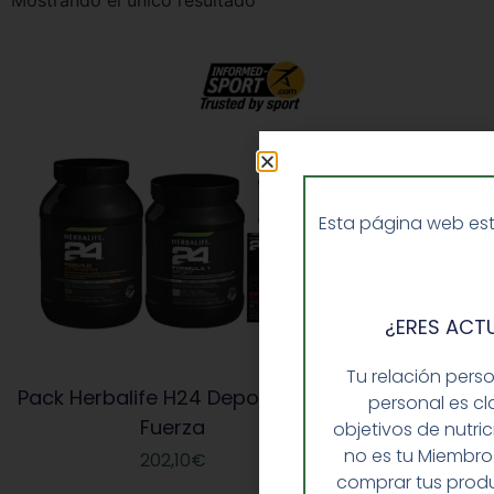
Mostrando el único resultado
Esta página web est
¿ERES ACT
Tu relación pers
Pack Herbalife H24 Deportes de
personal es cl
Fuerza
objetivos de nutri
no es tu Miembro
202,10
€
comprar tus produ