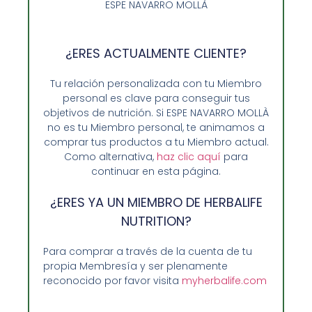
ESPE NAVARRO MOLLÀ
Añadir al carrito
¿ERES ACTUALMENTE CLIENTE?
Tu relación personalizada con tu Miembro
personal es clave para conseguir tus
objetivos de nutrición. Si ESPE NAVARRO MOLLÀ
no es tu Miembro personal, te animamos a
comprar tus productos a tu Miembro actual.
Como alternativa,
haz clic aquí
para
continuar en esta página.
¿ERES YA UN MIEMBRO DE HERBALIFE
NUTRITION?
Opiniones de Clientes
Para comprar a través de la cuenta de tu
propia Membresía y ser plenamente
Sobre Nosotros y Herbalife
reconocido por favor visita
myherbalife.com
Ventajas de Comprar en Enformaherbal.com