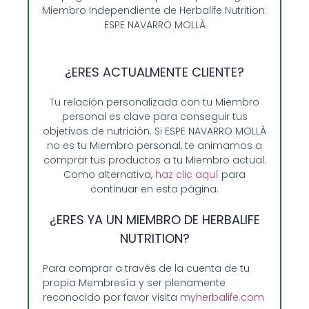
Miembro Independiente de Herbalife Nutrition:
67,88
€
ESPE NAVARRO MOLLÀ
Añadir al carrito
¿ERES ACTUALMENTE CLIENTE?
Tu relación personalizada con tu Miembro
personal es clave para conseguir tus
objetivos de nutrición. Si ESPE NAVARRO MOLLÀ
no es tu Miembro personal, te animamos a
comprar tus productos a tu Miembro actual.
Como alternativa,
haz clic aquí
para
continuar en esta página.
¿ERES YA UN MIEMBRO DE HERBALIFE
NUTRITION?
Para comprar a través de la cuenta de tu
propia Membresía y ser plenamente
Opiniones de Clientes
reconocido por favor visita
myherbalife.com
Sobre Nosotros y Herbalife