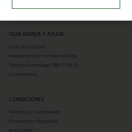
Ventajas de Comprar en Enformaherbal.com
GUIA RAPIDA Y AYUDA
Guía de Compra
Precios-Envíos-Formas de Pago
Teléfono/whatsapp: 686 27 55 23
Contáctenos
CONDICIONES
Términos y Condiciones
Privacidad y Seguridad
Aviso Legal