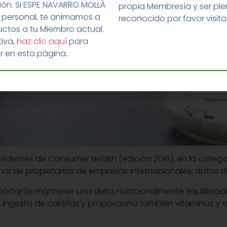
ción. Si ESPE NAVARRO MOLLÀ
propia Membresía y ser p
 personal, te animamos a
reconocido por favor visit
ctos a tu Miembro actual.
iva,
haz clic aquí
para
r en esta página.
cedentes de Consumer Health (edición 2016), en la categor
or de propietarios de empresas internacionales, datos de
mportante mantener una dieta nutricionalmente equilibr
u ingesta de calorías y proporciona también vitaminas y m