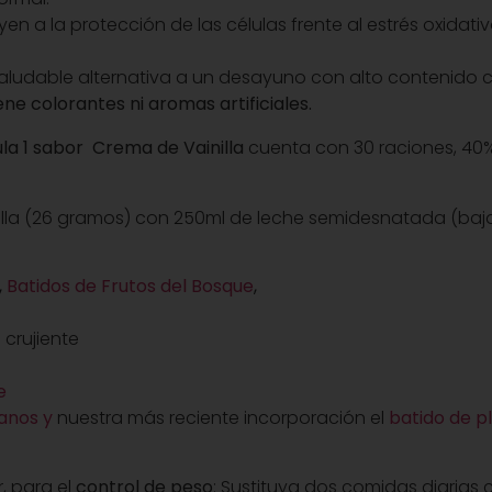
en a la protección de las células frente al estrés oxidativ
saludable alternativa a un desayuno con alto contenido c
ne colorantes ni aromas artificiales.
la 1 sabor Crema de Vainilla
cuenta con 30 raciones, 40
lla (26 gramos) con 250ml de leche semidesnatada (baja
,
Batidos de Frutos del Bosque
,
crujiente
te
anos y
nuestra más reciente incorporación el
batido de p
,
para el
control de peso
: Sustituya dos comidas diarias