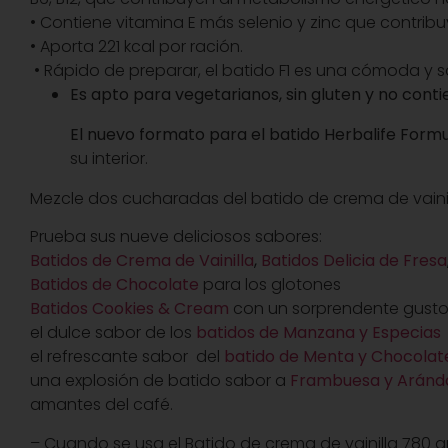
• Contiene vitamina E más selenio y zinc que contribuy
• Aporta 221 kcal por ración.
• Rápido de preparar, el batido F1 es una cómoda y 
Es apto para vegetarianos, sin gluten y no contie
El nuevo formato para el batido Herbalife Formu
su interior.
Mezcle dos cucharadas del batido de crema de vaini
Prueba sus nueve deliciosos sabores:
Batidos de Crema de Vainilla
,
Batidos Delicia de Fresa
Batidos de Chocolate
para los glotones
Batidos Cookies & Cream
con un sorprendente gusto 
el dulce sabor de los
batidos de Manzana y Especias
el refrescante sabor del
batido de Menta y Chocola
una explosión de batido sabor a
Frambuesa y Aránd
amantes del café.
– Cuando se usa el
Batido de crema de vainilla 780 gr