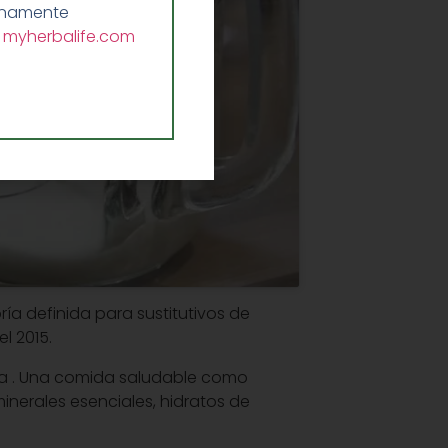
lenamente
a
myherbalife.com
ía definida para sustitutivos de
l 2015.
ada . Una comida saludable como
inerales esenciales, hidratos de