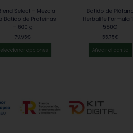
 Blend Select – Mezcla
Batido de Plátan
a Batido de Proteínas
Herbalife Formula 1
– 600 g
550G
79,95
€
55,75
€
Seleccionar opciones
Añadir al carrito