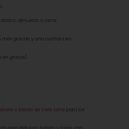
o.
alórico, almuerzo o cena.
% más grande y una cuchara en
 en grasas).
látano
y
batido de Café Latte
para los
 con este delicioso batido y tome una