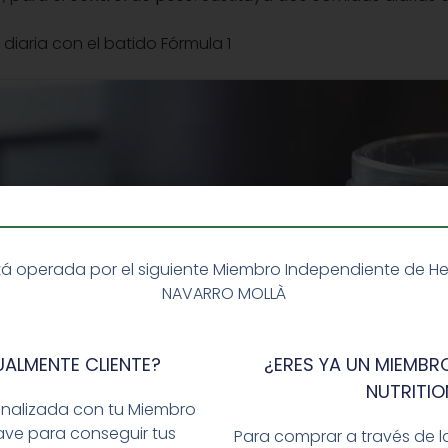
diaria con el batido Fórmula 1
á operada por el siguiente Miembro Independiente de Herba
NAVARRO MOLLÀ
UALMENTE CLIENTE?
¿ERES YA UN MIEMBRO
NUTRITIO
Haz clic para aceptar cookies de
onalizada con tu Miembro
marketing y permitir este contenido
ave para conseguir tus
Para comprar a través de l