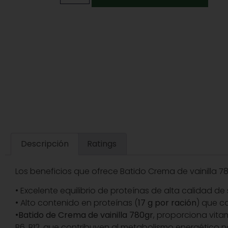
Descripción
Ratings
Los beneficios que ofrece
Batido Crema de vainilla 
• Excelente equilibrio de proteínas de alta calidad de 
• Alto contenido en proteínas (
17 g por ración
) que c
•
Batido de Crema de vainilla 780gr
, proporciona vita
B6, B12, que contribuyen al metabolismo energético n