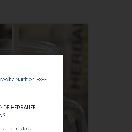
life Nutrition: ESPE
 DE HERBALIFE
N?
a cuenta de tu