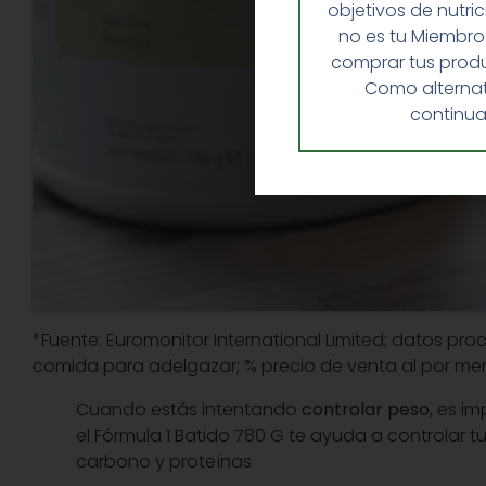
objetivos de nutri
no es tu Miembro
comprar tus produ
Como alternat
continua
*Fuente: Euromonitor International Limited; datos pro
comida para adelgazar; % precio de venta al por men
Cuando estás intentando
controlar peso
, es i
el Fórmula 1 Batido 780 G te ayuda a controlar t
carbono y proteínas