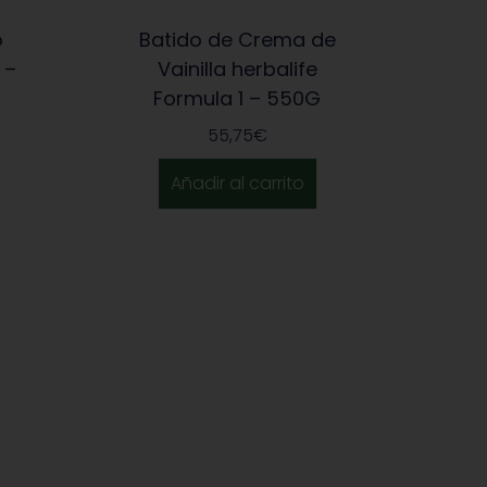
o
Batido de Crema de
 –
Vainilla herbalife
Formula 1 – 550G
55,75
€
Añadir al carrito