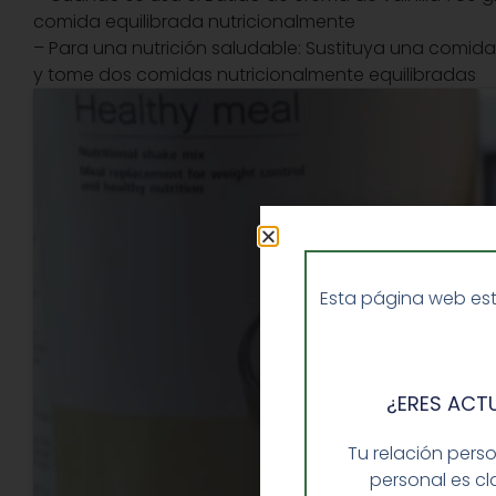
comida equilibrada nutricionalmente
– Para una nutrición saludable: Sustituya una comida 
y tome dos comidas nutricionalmente equilibradas
Esta página web est
¿ERES ACT
Tu relación pers
personal es cl