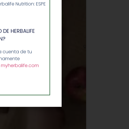
life Nutrition: ESPE
 DE HERBALIFE
N?
ç
a cuenta de tu
lenamente
a
myherbalife.com