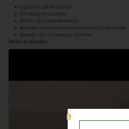
Explosión de vitaminas
Refuerzo inmunitario
Batido de superalimentos
Bebida con almendras, manzana y uvas pasas
Bebida con calabaza y plátano
Modo de empleo: