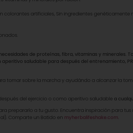
Sin colorantes artificiales, Sin ingredientes genéticament
ionados.
 necesidades de proteínas, fibra, vitaminas y minerales. 
un aperitivo saludable para después del entrenamiento, PR
l para tomar sobre la marcha y ayudándo a alcanzar la toma
después del ejercicio o como aperitivo saludable
a cualqu
ara prepararlo a tu gusto. Encuentra inspiración para tus
ial). Comparte un Batido en
myherbalifeshake.com
.