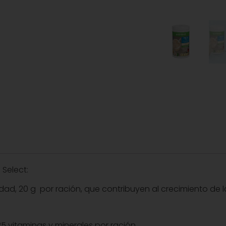
 Select:
idad, 20 g por ración, que contribuyen al crecimiento de 
5 vitaminas y minerales por ración.