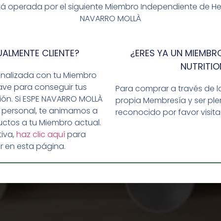
á operada por el siguiente Miembro Independiente de Herba
NAVARRO MOLLÀ
UALMENTE CLIENTE?
¿ERES YA UN MIEMBRO
NUTRITIO
día. Agita el bote suavemente
Haz clic para aceptar cookies de
onalizada con tu Miembro
azarse. Mezcla 3 cucharadas
marketing y permitir este contenido
ave para conseguir tus
Para comprar a través de l
ción. Si ESPE NAVARRO MOLLÀ
propia Membresía y ser p
 personal, te animamos a
reconocido por favor visit
ctos a tu Miembro actual.
iva,
haz clic aquí
para
r en esta página.