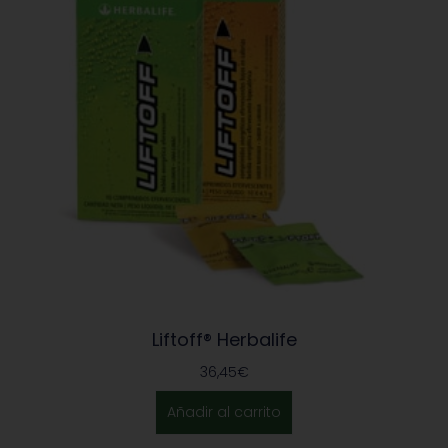
Liftoff® Herbalife
36,45
€
Añadir al carrito