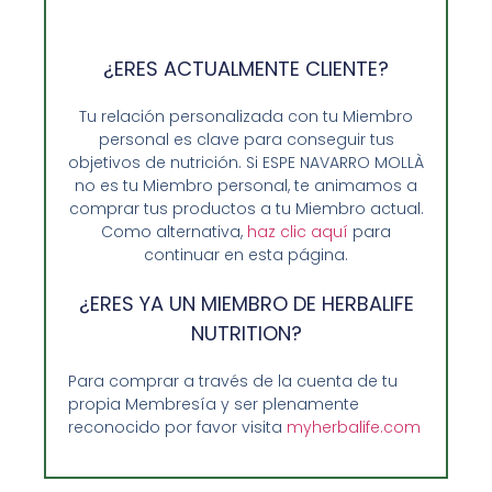
¿ERES ACTUALMENTE CLIENTE?
Tu relación personalizada con tu Miembro
personal es clave para conseguir tus
objetivos de nutrición. Si ESPE NAVARRO MOLLÀ
no es tu Miembro personal, te animamos a
Batido Herbalife F1 Sport H24 Vainilla
comprar tus productos a tu Miembro actual.
71,60
€
Como alternativa,
haz clic aquí
para
continuar en esta página.
Añadir al carrito
¿ERES YA UN MIEMBRO DE HERBALIFE
NUTRITION?
Para comprar a través de la cuenta de tu
propia Membresía y ser plenamente
reconocido por favor visita
myherbalife.com