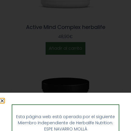
Active Mind Complex herbalife
48,90
€
Añadir al carrito
Esta página web está operada por el siguiente
Miembro Independiente de Herbalife Nutrition:
ESPE NAVARRO MOLLÀ