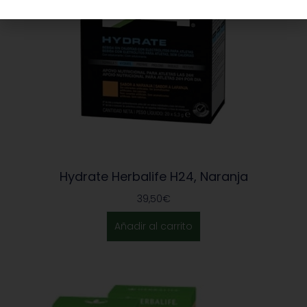
Hydrate Herbalife H24, Naranja
39,50
€
Añadir al carrito