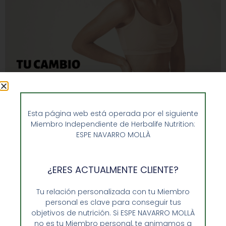
Esta página web está operada por el siguiente
¿Te has preguntado cómo conseguir cambios físicos en
Miembro Independiente de Herbalife Nutrition:
poco tiempo de manera segura y efectiva? Aquí
ESPE NAVARRO MOLLÀ
exploraremos algunas estrategias que pueden ayudarte
a alcanzar tus metas de transformación física de una
¿ERES ACTUALMENTE CLIENTE?
forma saludable y sostenible. Transformación Física
Rápida. Un camino saludable Los cambios físicos no
Tu relación personalizada con tu Miembro
solo impactan nuestro cuerpo, sino también nuestra
personal es clave para conseguir tus
mente y bienestar […]
objetivos de nutrición. Si ESPE NAVARRO MOLLÀ
no es tu Miembro personal, te animamos a