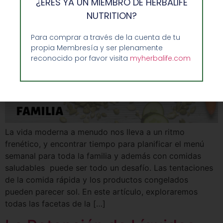
¿ERES YA UN MIEMBRO DE HERBALIFE
NUTRITION?
Para comprar a través de la cuenta de tu
propia Membresía y ser plenamente
reconocido por favor visita
myherbalife.com
La vida moderna a menudo nos lleva a un ritmo
frenético, y encontrar tiempo para planificar el menú
semanal para toda la familia y además con comidas
saludables puede ser todo un desafío. Las tentaciones
de la comida rápida y los productos congelados
pueden parecer sol. En este artículo, exploraremos
todas las facetas de la […]