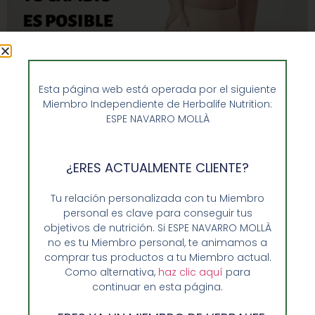
¿Te has preguntado cómo conseguir cambios físicos en
Esta página web está operada por el siguiente
poco tiempo de manera segura y efectiva? Aquí
Miembro Independiente de Herbalife Nutrition:
exploraremos algunas estrategias que pueden ayudarte
ESPE NAVARRO MOLLÀ
a alcanzar tus metas de transformación física de una
forma saludable y sostenible. Transformación Física
Rápida. Un camino saludable Los cambios físicos no
¿ERES ACTUALMENTE CLIENTE?
solo impactan nuestro cuerpo, sino también nuestra
mente y bienestar […]
Tu relación personalizada con tu Miembro
personal es clave para conseguir tus
Menú semanal para toda la
objetivos de nutrición. Si ESPE NAVARRO MOLLÀ
no es tu Miembro personal, te animamos a
familia
comprar tus productos a tu Miembro actual.
Como alternativa,
haz clic aquí
para
continuar en esta página.