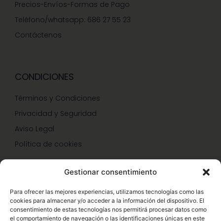
Precios-Envíos-Formas de Pago
Teléfono/whatsapp: 686 27 55 23
Contáctenos
CONDICIONES
Términos y Condiciones
Privacidad y Seguridad
Aviso Legal
Política de cookies
Gestionar consentimiento
SERVICIOS Y PROMOCIONES
Para ofrecer las mejores experiencias, utilizamos tecnologías como las
cookies para almacenar y/o acceder a la información del dispositivo. El
Hazte Miembro Herbalife
consentimiento de estas tecnologías nos permitirá procesar datos como
el comportamiento de navegación o las identificaciones únicas en este