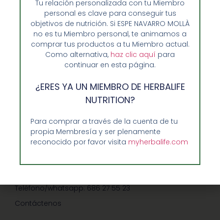
Tu relación personalizada con tu Miembro
personal es clave para conseguir tus
objetivos de nutrición. Si ESPE NAVARRO MOLLÀ
no es tu Miembro personal, te animamos a
comprar tus productos a tu Miembro actual.
Como alternativa,
haz clic aquí
para
Opiniones de Clientes
continuar en esta página.
Sobre Nosotros y Herbalife
¿ERES YA UN MIEMBRO DE HERBALIFE
Ventajas de Comprar en Enformaherbal.com
NUTRITION?
Para comprar a través de la cuenta de tu
propia Membresía y ser plenamente
GUIA RAPIDA Y AYUDA
reconocido por favor visita
myherbalife.com
Guía de Compra
Precios-Envíos-Formas de Pago
Teléfono/whatsapp: 686 27 55 23
Contáctenos