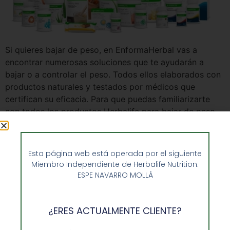
Si quieres bajar de peso, en EnformaHerbal vas a
encontrar numerosas soluciones que te ayudarán a
bajar o a controlar el peso. Todos ellos elaborados con
productos naturales y testados por médicos que
certifican su eficacia. Para que puedas familiarizarte
con todos los productos Herbalife para bajar de peso,
hemos redactado este artículo en el que […]
Esta página web está operada por el siguiente
Miembro Independiente de Herbalife Nutrition:
ESPE NAVARRO MOLLÀ
¿ERES ACTUALMENTE CLIENTE?