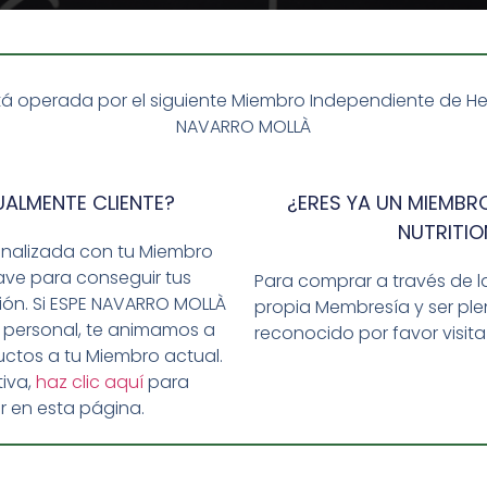
á operada por el siguiente Miembro Independiente de Herba
NAVARRO MOLLÀ
UALMENTE CLIENTE?
¿ERES YA UN MIEMBRO
NUTRITIO
onalizada con tu Miembro
ave para conseguir tus
Para comprar a través de l
ción. Si ESPE NAVARRO MOLLÀ
propia Membresía y ser p
mente con la ardua tarea de mantener un equilibrio entre n
 personal, te animamos a
reconocido por favor visit
mo una solución ingeniosa y práctica para conquistar este 
ctos a tu Miembro actual.
ra adelantada, optimizando el tiempo […]
iva,
haz clic aquí
para
r en esta página.