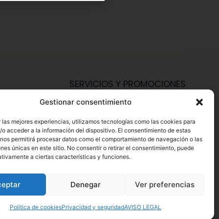
SERVICIOS Y PROMOCIONES
Gestionar consentimiento
Hazte Miembro Herbalife
Consulta Nutrición Gratis
 las mejores experiencias, utilizamos tecnologías como las cookies para
o acceder a la información del dispositivo. El consentimiento de estas
Descuentos Vip Herbalife
 nos permitirá procesar datos como el comportamiento de navegación o las
ones únicas en este sitio. No consentir o retirar el consentimiento, puede
tivamente a ciertas características y funciones.
ceptar
Denegar
Ver preferencias
1
acceda a Herbalife.es – Desarrollo Web por
B2B activa
.
Política de cookies
Privacidad y seguridad
AVISO LEGAL