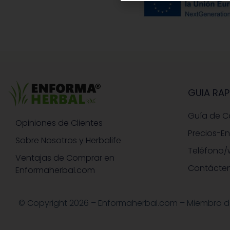
GUIA RAP
Guía de 
Opiniones de Clientes
Precios-E
Sobre Nosotros y Herbalife
Teléfono/
Ventajas de Comprar en
Contácte
Enformaherbal.com
© Copyright 2026 – Enformaherbal.com – Miembro de H