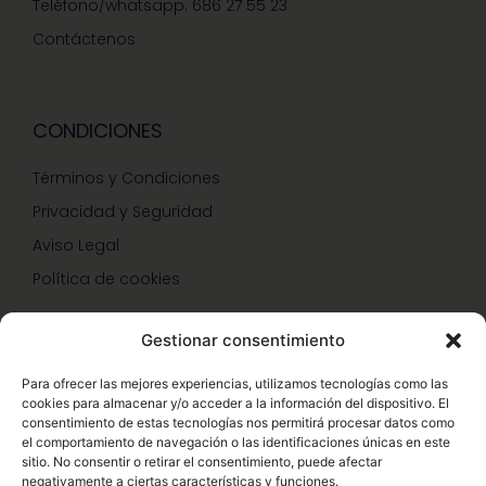
Teléfono/whatsapp: 686 27 55 23
Contáctenos
CONDICIONES
Términos y Condiciones
Privacidad y Seguridad
Aviso Legal
Política de cookies
Gestionar consentimiento
SERVICIOS Y PROMOCIONES
Para ofrecer las mejores experiencias, utilizamos tecnologías como las
cookies para almacenar y/o acceder a la información del dispositivo. El
Hazte Miembro Herbalife
consentimiento de estas tecnologías nos permitirá procesar datos como
el comportamiento de navegación o las identificaciones únicas en este
Consulta Nutrición Gratis
sitio. No consentir o retirar el consentimiento, puede afectar
negativamente a ciertas características y funciones.
Descuentos Vip Herbalife