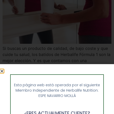
Si buscas un producto de calidad, de bajo coste y que
cuide tu salud, los batidos de Herbalife Fórmula 1 son la
mejor elección. Y es que contamos con una
impresionante oferta de batidos que satisfarán tus
necesidades de nutrición al tiempo que te permitirán
controlar tu peso y forma. Y todo ello con una […]
Esta página web está operada por el siguiente
Miembro Independiente de Herbalife Nutrition:
ESPE NAVARRO MOLLÀ
¿ERES ACTUALMENTE CLIENTE?