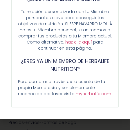
Tu relación personalizada con tu Miembro
personal es clave para conseguir tus
objetivos de nutrición. Si ESPE NAVARRO MOLLÀ
no es tu Miembro personal, te animamos a
comprar tus productos a tu Miembro actual.
Como alternativa,
haz clic aquí
para
continuar en esta página.
Opiniones de Clientes
¿ERES YA UN MIEMBRO DE HERBALIFE
Sobre Nosotros y Herbalife
NUTRITION?
Ventajas de Comprar en Enformaherbal.com
Para comprar a través de la cuenta de tu
propia Membresía y ser plenamente
reconocido por favor visita
myherbalife.com
GUIA RAPIDA Y AYUDA
Guía de Compra
Precios-Envíos-Formas de Pago