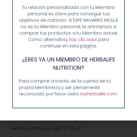
Tu relación personalizada con tu Miembro
personal es clave para conseguir tus
objetivos de nutrición. Si ESPE NAVARRO MOLLÀ
no es tu Miembro personal, te animamos a
comprar tus productos a tu Miembro actual.
Como alternativa,
haz clic aquí
para
continuar en esta página.
Opiniones de Clientes
¿ERES YA UN MIEMBRO DE HERBALIFE
Sobre Nosotros y Herbalife
NUTRITION?
Ventajas de Comprar en Enformaherbal.com
Para comprar a través de la cuenta de tu
propia Membresía y ser plenamente
reconocido por favor visita
myherbalife.com
GUIA RAPIDA Y AYUDA
Guía de Compra
Precios-Envíos-Formas de Pago
Teléfono/whatsapp: 686 27 55 23