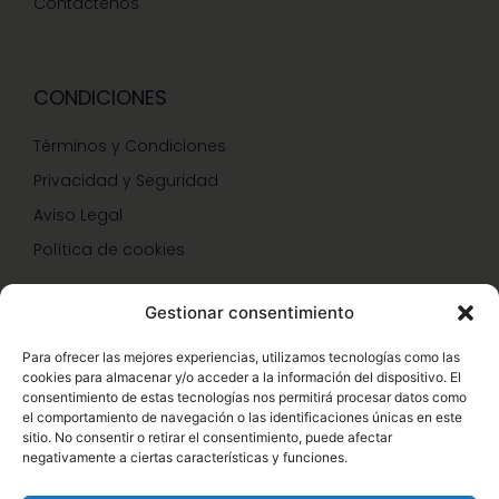
Contáctenos
CONDICIONES
Términos y Condiciones
Privacidad y Seguridad
Aviso Legal
Política de cookies
Gestionar consentimiento
SERVICIOS Y PROMOCIONES
Para ofrecer las mejores experiencias, utilizamos tecnologías como las
cookies para almacenar y/o acceder a la información del dispositivo. El
Hazte Miembro Herbalife
consentimiento de estas tecnologías nos permitirá procesar datos como
el comportamiento de navegación o las identificaciones únicas en este
Consulta Nutrición Gratis
sitio. No consentir o retirar el consentimiento, puede afectar
negativamente a ciertas características y funciones.
Descuentos Vip Herbalife