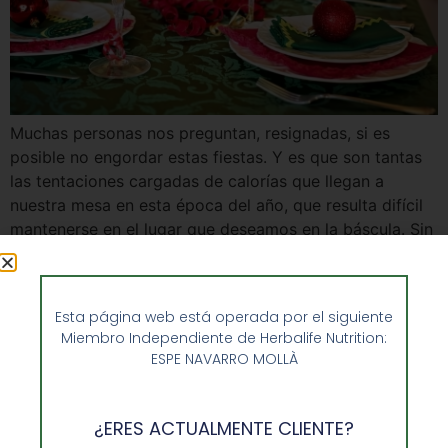
Muchas personas nos preguntan, resignadas, si es
posible no engordar estas fiestas. Y es que son tantas
las tentaciones cargadas de calorías que llegan a
nuestra mesa en esta época del año, que resulta difícil
mantenerse en el lugar que deseamos en la báscula. Sin
embargo, en Enformaherbal sabemos que esto es
posible. Y ayudamos […]
Esta página web está operada por el siguiente
Miembro Independiente de Herbalife Nutrition:
ESPE NAVARRO MOLLÀ
¿ERES ACTUALMENTE CLIENTE?