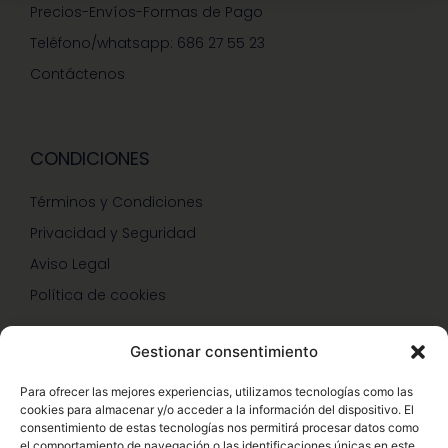
Precios-Envíos-Formas de Pago
Teléfono/whatsapp: 686 27 55 23
Contáctenos
CONDICIONES
Términos y Condiciones
Privacidad y Seguridad
Aviso Legal
Política de cookies
Gestionar consentimiento
SERVICIOS Y PROMOCIONES
Para ofrecer las mejores experiencias, utilizamos tecnologías como las
cookies para almacenar y/o acceder a la información del dispositivo. El
Hazte Miembro Herbalife
consentimiento de estas tecnologías nos permitirá procesar datos como
el comportamiento de navegación o las identificaciones únicas en este