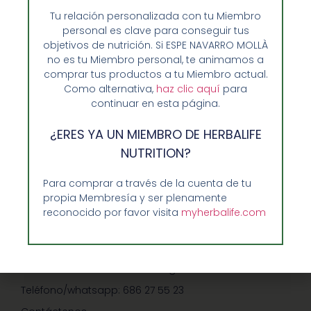
Tu relación personalizada con tu Miembro
personal es clave para conseguir tus
objetivos de nutrición. Si ESPE NAVARRO MOLLÀ
no es tu Miembro personal, te animamos a
comprar tus productos a tu Miembro actual.
Como alternativa,
haz clic aquí
para
continuar en esta página.
Opiniones de Clientes
¿ERES YA UN MIEMBRO DE HERBALIFE
Sobre Nosotros y Herbalife
NUTRITION?
Ventajas de Comprar en Enformaherbal.com
Para comprar a través de la cuenta de tu
propia Membresía y ser plenamente
reconocido por favor visita
myherbalife.com
GUIA RAPIDA Y AYUDA
Guía de Compra
Precios-Envíos-Formas de Pago
Teléfono/whatsapp: 686 27 55 23