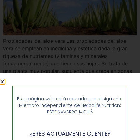
Propiedades del aloe vera Las propiedades del aloe
vera se emplean en medicina y estética dada la gran
riqueza de nutrientes (vitaminas y minerales
fundamentalmente) que tienen sus hojas. Se trata de
una planta muy popular, suculenta que crece en zonas
secas y que se desarrolla con relativa facilidad. Por lo
general, las hojas no se emplean en su […]
Esta página web está operada por el siguiente
Miembro Independiente de Herbalife Nutrition:
ESPE NAVARRO MOLLÀ
¿ERES ACTUALMENTE CLIENTE?