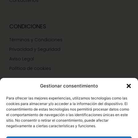
Contáctenos
CONDICIONES
Términos y Condiciones
Privacidad y Seguridad
Aviso Legal
Política de cookies
Gestionar consentimiento
SERVICIOS Y PROMOCIONES
Para ofrecer las mejores experiencias, utilizamos tecnologías como las
cookies para almacenar y/o acceder a la información del dispositivo. El
Hazte Miembro Herbalife
consentimiento de estas tecnologías nos permitirá procesar datos como
el comportamiento de navegación o las identificaciones únicas en este
Consulta Nutrición Gratis
sitio. No consentir o retirar el consentimiento, puede afectar
negativamente a ciertas características y funciones.
Descuentos Vip Herbalife