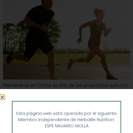
Mantenerse en forma es uno de los propósitos que nos
hacemos tras disfrutar de los excesos del verano. Para
que nos resulte más fácil, Enforma Herbal cuenta con
productos que nos ayudan a depurar nuestro organismo
Esta página web está operada por el siguiente
sin renunciar al sabor y a una buena alimentación.
Miembro Independiente de Herbalife Nutrition:
Todos ellos se pueden adquirir en nuestra web.
ESPE NAVARRO MOLLÀ