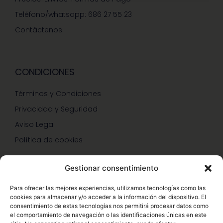
Teléfono/whatsapp: 686 27 55 23
Contáctenos
CONDICIONES
Términos y Condiciones
Privacidad y Seguridad
Aviso Legal
Política de cookies
Gestionar consentimiento
SERVICIOS Y PROMOCIONES
Para ofrecer las mejores experiencias, utilizamos tecnologías como las
cookies para almacenar y/o acceder a la información del dispositivo. El
Hazte Miembro Herbalife
consentimiento de estas tecnologías nos permitirá procesar datos como
el comportamiento de navegación o las identificaciones únicas en este
Consulta Nutrición Gratis