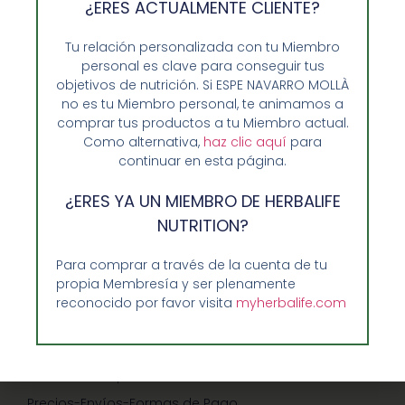
¿ERES ACTUALMENTE CLIENTE?
Tu relación personalizada con tu Miembro
personal es clave para conseguir tus
objetivos de nutrición. Si ESPE NAVARRO MOLLÀ
no es tu Miembro personal, te animamos a
comprar tus productos a tu Miembro actual.
Como alternativa,
haz clic aquí
para
continuar en esta página.
¿ERES YA UN MIEMBRO DE HERBALIFE
Opiniones de Clientes
NUTRITION?
Sobre Nosotros y Herbalife
Ventajas de Comprar en Enformaherbal.com
Para comprar a través de la cuenta de tu
propia Membresía y ser plenamente
reconocido por favor visita
myherbalife.com
GUIA RAPIDA Y AYUDA
Guía de Compra
Precios-Envíos-Formas de Pago