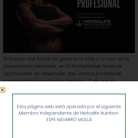
Si buscas una forma de ganarte la vida y lo tuyo es la
alimentación saludable, en Enformaherbal tienes la
oportunidad de desarrollar una carrera profesional
consiguiendo importantes ingresos. Y es que al
convertirte en un miembro de nuestra gran familia,
podrás estar al día de los mejores productos del
mercado en lo que a alimentación […]
Esta página web está operada por el siguiente
Miembro Independiente de Herbalife Nutrition:
ESPE NAVARRO MOLLÀ