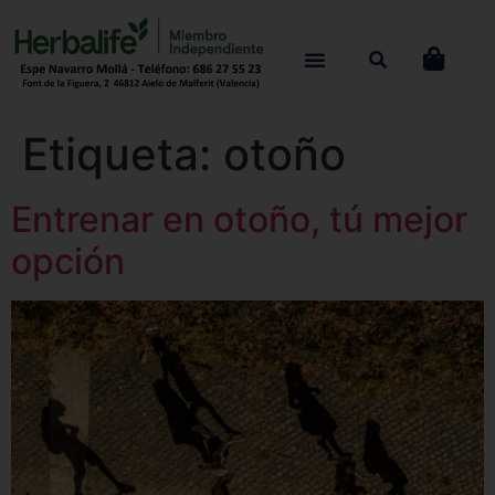
Etiqueta:
otoño
Entrenar en otoño, tú mejor
opción