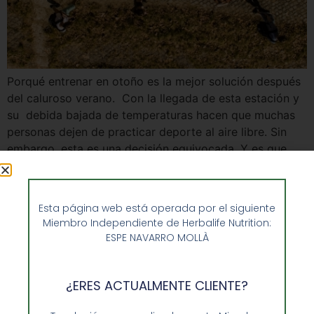
Porqué entrenar en otoño es la mejor solución después
del caluroso verano. Con la llegada de esta estación y
su debida bajada de temperaturas hacen que muchas
personas dejen de practicar deporte al aire libre. Sin
embargo, esta es una decisión equivocada. Y es que
aunque no vayamos a visitar la playa o la piscina […]
Esta página web está operada por el siguiente
Miembro Independiente de Herbalife Nutrition:
ESPE NAVARRO MOLLÀ
¿ERES ACTUALMENTE CLIENTE?