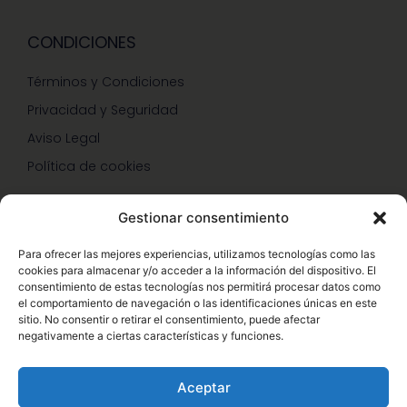
CONDICIONES
Términos y Condiciones
Privacidad y Seguridad
Aviso Legal
Política de cookies
Gestionar consentimiento
SERVICIOS Y PROMOCIONES
Para ofrecer las mejores experiencias, utilizamos tecnologías como las
cookies para almacenar y/o acceder a la información del dispositivo. El
Hazte Miembro Herbalife
consentimiento de estas tecnologías nos permitirá procesar datos como
el comportamiento de navegación o las identificaciones únicas en este
Consulta Nutrición Gratis
sitio. No consentir o retirar el consentimiento, puede afectar
negativamente a ciertas características y funciones.
Descuentos Vip Herbalife
Aceptar