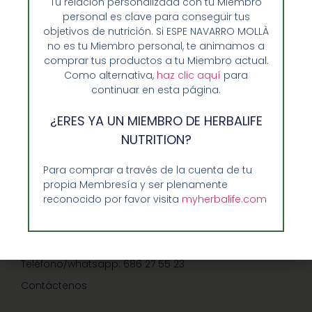
Tu relación personalizada con tu Miembro
personal es clave para conseguir tus
objetivos de nutrición. Si ESPE NAVARRO MOLLÀ
no es tu Miembro personal, te animamos a
comprar tus productos a tu Miembro actual.
Como alternativa,
haz clic aquí
para
Opiniones de Clientes
continuar en esta página.
Sobre Nosotros y Herbalife
¿ERES YA UN MIEMBRO DE HERBALIFE
Ventajas de Comprar en Enformaherbal.com
NUTRITION?
Para comprar a través de la cuenta de tu
propia Membresía y ser plenamente
GUIA RAPIDA Y AYUDA
reconocido por favor visita
myherbalife.com
Guía de Compra
Precios-Envíos-Formas de Pago
Teléfono/whatsapp: 686 27 55 23
Contáctenos