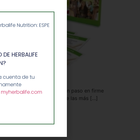
life Nutrition: ESPE
 DE HERBALIFE
N?
a cuenta de tu
lenamente
 mes no has conseguido dar un paso en firme
a
myherbalife.com
e 3 días de Herbalife, una de las más […]