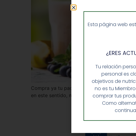
Esta página web est
¿ERES ACT
Tu relación pers
personal es cl
objetivos de nutri
Compra ya tu pack de 3 días de Herbalife. S
no es tu Miembro
en este sentido, no te preocupes, en EnformaH
comprar tus produ
Como alternat
continua