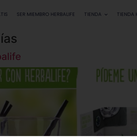
TIS
SER MIEMBRO HERBALIFE
TIENDA
TIENDA 
ías
alife