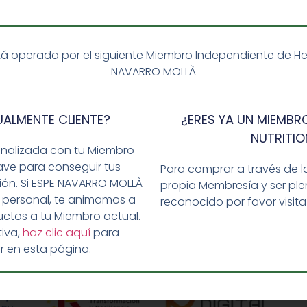
á operada por el siguiente Miembro Independiente de Herba
NAVARRO MOLLÀ
UALMENTE CLIENTE?
¿ERES YA UN MIEMBRO
NUTRITIO
onalizada con tu Miembro
ave para conseguir tus
Para comprar a través de l
ción. Si ESPE NAVARRO MOLLÀ
propia Membresía y ser p
i uno de tus propósitos es perder peso y pasado el primer
 personal, te animamos a
reconocido por favor visit
erbal tenemos una propuesta infalible. Se trata del pack d
ctos a tu Miembro actual.
iva,
haz clic aquí
para
r en esta página.