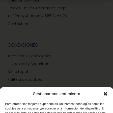
Guía de Compra
Precios-Envíos-Formas de Pago
Teléfono/whatsapp: 686 27 55 23
Contáctenos
CONDICIONES
Términos y Condiciones
Privacidad y Seguridad
Aviso Legal
Política de cookies
Gestionar consentimiento
SERVICIOS Y PROMOCIONES
Para ofrecer las mejores experiencias, utilizamos tecnologías como las
cookies para almacenar y/o acceder a la información del dispositivo. El
Hazte Miembro Herbalife
consentimiento de estas tecnologías nos permitirá procesar datos como