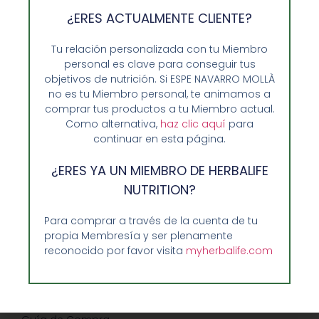
¿ERES ACTUALMENTE CLIENTE?
Tu relación personalizada con tu Miembro
personal es clave para conseguir tus
objetivos de nutrición. Si ESPE NAVARRO MOLLÀ
no es tu Miembro personal, te animamos a
comprar tus productos a tu Miembro actual.
Como alternativa,
haz clic aquí
para
continuar en esta página.
¿ERES YA UN MIEMBRO DE HERBALIFE
Opiniones de Clientes
NUTRITION?
Sobre Nosotros y Herbalife
Para comprar a través de la cuenta de tu
Ventajas de Comprar en Enformaherbal.com
propia Membresía y ser plenamente
reconocido por favor visita
myherbalife.com
GUIA RAPIDA Y AYUDA