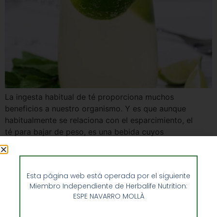
La ingesta habitual de té proporciona muchos
beneficios a nuestro organismo. Y es que aunque
habitualmente se relaciona con el esparcimiento, el
té para bajar de peso, es una bebida cuyos
componentes son excelentes para limpiar nuestro
organismo de toxinas, tonificar nuestra musculatura e
hidratarnos. Y esto es únicamente una pequeña muestra
Esta página web está operada por el siguiente
de lo que el […]
Miembro Independiente de Herbalife Nutrition:
ESPE NAVARRO MOLLÀ