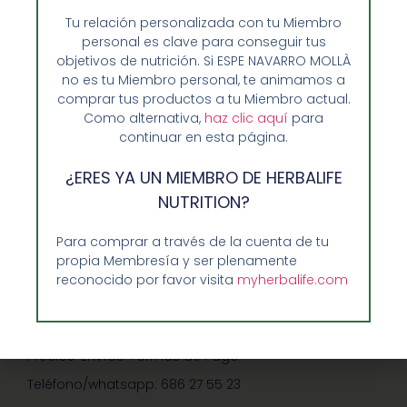
Tu relación personalizada con tu Miembro
personal es clave para conseguir tus
objetivos de nutrición. Si ESPE NAVARRO MOLLÀ
no es tu Miembro personal, te animamos a
comprar tus productos a tu Miembro actual.
Como alternativa,
haz clic aquí
para
continuar en esta página.
Opiniones de Clientes
¿ERES YA UN MIEMBRO DE HERBALIFE
Sobre Nosotros y Herbalife
NUTRITION?
Ventajas de Comprar en Enformaherbal.com
Para comprar a través de la cuenta de tu
propia Membresía y ser plenamente
reconocido por favor visita
myherbalife.com
GUIA RAPIDA Y AYUDA
Guía de Compra
Precios-Envíos-Formas de Pago
Teléfono/whatsapp: 686 27 55 23