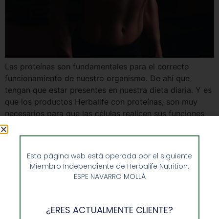
Las proteínas son fundamentales para el correcto
funcionamiento de nuestro organismo. De ahí que
tengan que estar presentes en nuestra dieta diaria. Y es
que los productos Herbalife con proteínas, son muy
necesarios para que las células realicen sus funciones
básicas, para el crecimiento de nuestro cabello o uñas,
para la piel, etc. En Enformaherbal somos […]
Esta página web está operada por el siguiente
Miembro Independiente de Herbalife Nutrition:
ESPE NAVARRO MOLLÀ
¿ERES ACTUALMENTE CLIENTE?