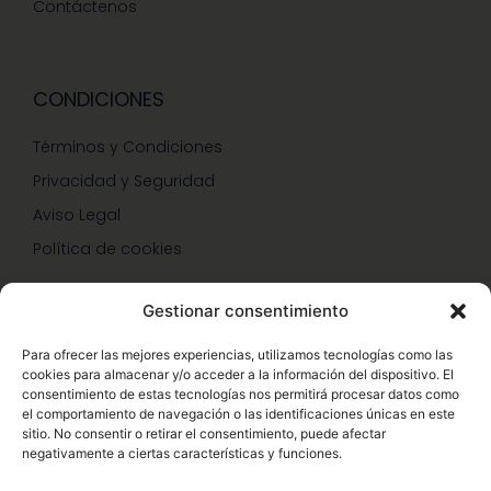
Contáctenos
CONDICIONES
Términos y Condiciones
Privacidad y Seguridad
Aviso Legal
Política de cookies
Gestionar consentimiento
SERVICIOS Y PROMOCIONES
Para ofrecer las mejores experiencias, utilizamos tecnologías como las
cookies para almacenar y/o acceder a la información del dispositivo. El
Hazte Miembro Herbalife
consentimiento de estas tecnologías nos permitirá procesar datos como
el comportamiento de navegación o las identificaciones únicas en este
Consulta Nutrición Gratis
sitio. No consentir o retirar el consentimiento, puede afectar
negativamente a ciertas características y funciones.
Descuentos Vip Herbalife