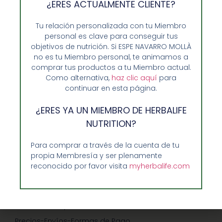
¿ERES ACTUALMENTE CLIENTE?
Tu relación personalizada con tu Miembro
personal es clave para conseguir tus
objetivos de nutrición. Si ESPE NAVARRO MOLLÀ
no es tu Miembro personal, te animamos a
comprar tus productos a tu Miembro actual.
Como alternativa,
haz clic aquí
para
continuar en esta página.
¿ERES YA UN MIEMBRO DE HERBALIFE
Opiniones de Clientes
NUTRITION?
Sobre Nosotros y Herbalife
Ventajas de Comprar en Enformaherbal.com
Para comprar a través de la cuenta de tu
propia Membresía y ser plenamente
reconocido por favor visita
myherbalife.com
GUIA RAPIDA Y AYUDA
Guía de Compra
Precios-Envíos-Formas de Pago