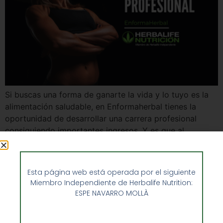
Si buscas una forma de ganarte la vida y lo tuyo es la
alimentación saludable, en Enformaherbal tienes la
oportunidad de desarrollar una carrera profesional
consiguiendo importantes ingresos. Y es que al
convertirte en un miembro de nuestra gran familia,
podrás estar al día de los mejores productos del
mercado en lo que a alimentación […]
Esta página web está operada por el siguiente
Miembro Independiente de Herbalife Nutrition:
ESPE NAVARRO MOLLÀ