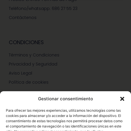
Teléfono/whatsapp: 686 27 55 23
Contáctenos
CONDICIONES
Términos y Condiciones
Privacidad y Seguridad
Aviso Legal
Política de cookies
Gestionar consentimiento
SERVICIOS Y PROMOCIONES
Para ofrecer las mejores experiencias, utilizamos tecnologías como las
cookies para almacenar y/o acceder a la información del dispositivo. El
Hazte Miembro Herbalife
consentimiento de estas tecnologías nos permitirá procesar datos como
el comportamiento de navegación o las identificaciones únicas en este
Consulta Nutrición Gratis