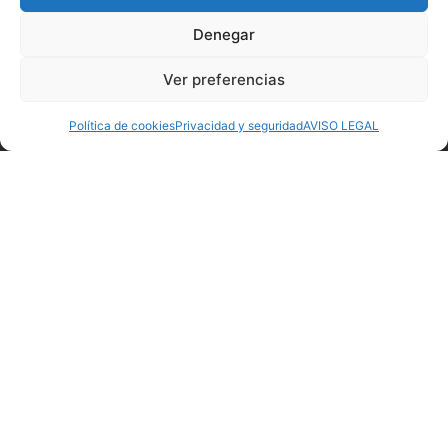
Denegar
1
Ver preferencias
Política de cookies
Privacidad y seguridad
AVISO LEGAL
Batido de Café Latte Herbalife Formula 1 –
550G
55,75
€
Añadir al carrito