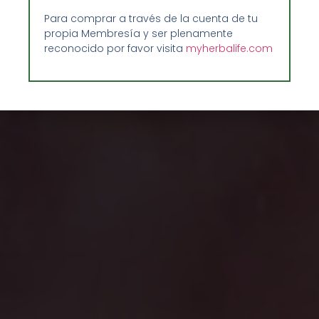
Para comprar a través de la cuenta de tu
propia Membresía y ser plenamente
reconocido por favor visita
myherbalife.com