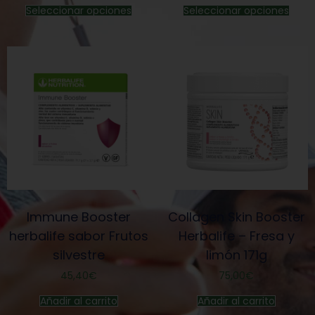
Seleccionar opciones
Seleccionar opciones
Immune Booster
Collagen Skin Booster
herbalife sabor Frutos
Herbalife – Fresa y
silvestre
limón 171g
45,40
€
75,00
€
Añadir al carrito
Añadir al carrito