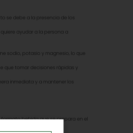
sto se debe a la presencia de los
 quiere ayudar a la persona a
ene sodio, potasio y magnesio, lo que
ne que tomar decisiones rápidas y
anera inmediata y a mantener los
n formato bebida que se prepara en el
ctividad física.