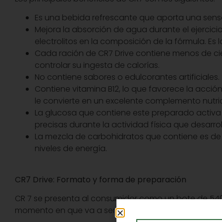
Es una bebida refrescante que aporta una sensac
Mejora la absorción de agua durante el ejercicio
electrolitos en la composición de la fórmula. E
Cada ración de CR7 Drive contiene menos de cien
controlar su ingesta de calorías.
No contiene sabores o edulcorantes artificiales.
Contiene vitamina B12, lo que favorece la acció
le convierte en un excelente complemento nutric
La glucosa que contiene este preparado activa 
precisas durante la actividad física que desarrol
La mezcla de carbohidratos que contiene es de f
niveles de energía.
CR7 Drive: Formato y forma de preparación
CR 7 se presenta al consumidor como un bote de 540 
momento en que va a ser ingerido por la persona. Est