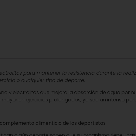
ctrolitos para mantener la resistencia durante la reali
rcicio o cualquier tipo de deporte.
no y electrolitos que mejora la absorción de agua por nu
 mayor en ejercicios prolongados, ya sea un intenso parti
l complemento alimenticio de los deportistas
tican algún deporte saben que su organismo tiene unas 