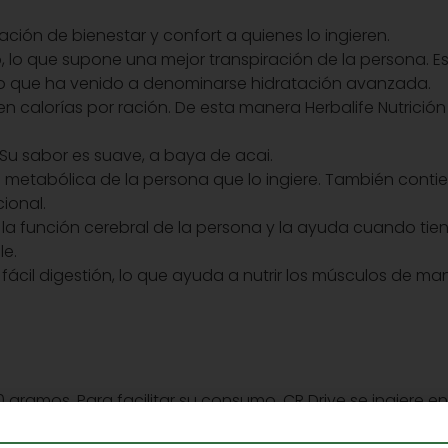
ión de bienestar y confort a quienes lo ingieren.
, lo que supone una mejor transpiración de la persona. E
s lo que ha venido a denominarse hidratación avanzada.
 calorías por ración. De esta manera Herbalife Nutrición
 Su sabor es suave, a baya de acai.
n metabólica de la persona que lo ingiere. También conti
ional.
la función cerebral de la persona y la ayuda cuando tie
le.
ácil digestión, lo que ayuda a nutrir los músculos de m
gramos. Para facilitar su consumo, CR Drive se ingiere e
a ingesta se puede realizar antes, durante y después de a