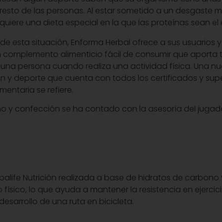
l resto de las personas. Al estar sometido a un desgaste 
quiere una dieta especial en la que las proteínas sean el
e esta situación, Enforma Herbal ofrece a sus usuarios y 
n complemento alimenticio fácil de consumir que aporta
 una persona cuando realiza una actividad física. Una n
ión y deporte que cuenta con todos los certificados y sup
mentaria se refiere.
ño y confección se ha contado con la asesoría del jugado
balife Nutrición realizada a base de hidratos de carbono 
o físico, lo que ayuda a mantener la resistencia en ejerc
desarrollo de una ruta en bicicleta.