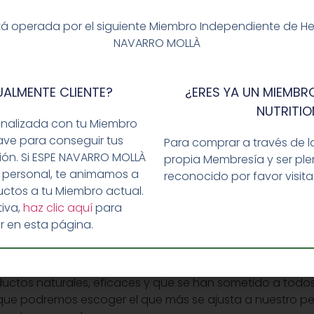
s de producto (27 gramos) de producto con medio litro 
á operada por el siguiente Miembro Independiente de Herba
piente.
NAVARRO MOLLÀ
 sobes de 27 gr cada uno:
UALMENTE CLIENTE?
¿ERES YA UN MIEMBRO
NUTRITIO
onalizada con tu Miembro
ave para conseguir tus
Para comprar a través de l
ualquier actividad deportiva es conveniente que nos s
ción. Si ESPE NAVARRO MOLLÀ
propia Membresía y ser p
.
 personal, te animamos a
reconocido por favor visit
ctos a tu Miembro actual.
e un deporte sin tener en cuenta estos aspectos, y aca
iva,
haz clic aquí
para
bal
ofrecen un servicio de asesoramiento donde se reali
r en esta página.
el que los responsables de este centro ubicado en Xátiva
stado de salud.
uctos naturales, eficaces y que se han sometido a todos 
el que podremos escoger el que más se ajusta a nuestro per