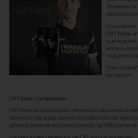
diferentes a
deportista re
Conscientes d
CR7 Drive
, u
que requiere
entre nutric
seguridad ali
Para su dise
su nombre.
CR7 Drive: Composición
CR7 Drive es una solución alimenticia de la marca Her
absorción de agua durante la realización del ejercici
afrontar durante un intenso partido de fútbol o en el 
Los principales beneficios de CR7 son los siguientes: