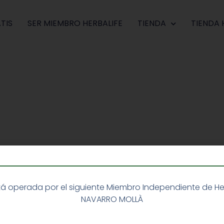
TIS
SER MIEMBRO HERBALIFE
TIENDA
TIENDA 
á operada por el siguiente Miembro Independiente de Herba
NAVARRO MOLLÀ