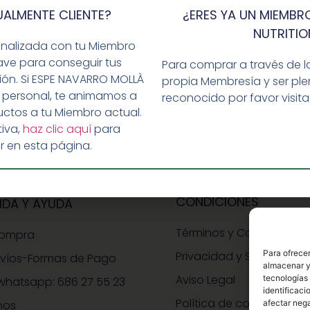
ar un comentario.
UALMENTE CLIENTE?
¿ERES YA UN MIEMBRO
NUTRITIO
onalizada con tu Miembro
ave para conseguir tus
Para comprar a través de l
ción. Si ESPE NAVARRO MOLLÀ
propia Membresía y ser p
 personal, te animamos a
reconocido por favor visit
ctos a tu Miembro actual.
iva,
haz clic aquí
para
r en esta página.
CONDICIONES
IDA Y AYUDA
Términos y Condiciones
Compra
Para ofrecer
Privacidad y Seguridad
nvíos-Formas de Pago
almacenar y/
Aviso Legal
tecnologías
whatsapp: 686 27 55 23
identificaci
Política de cookies
nos
afectar nega