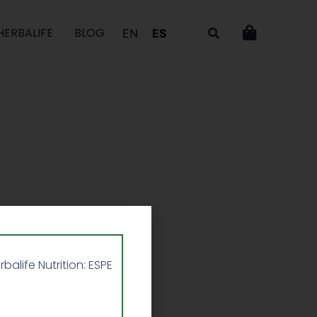
HERBALIFE
BLOG
EN
ES
life Nutrition: ESPE