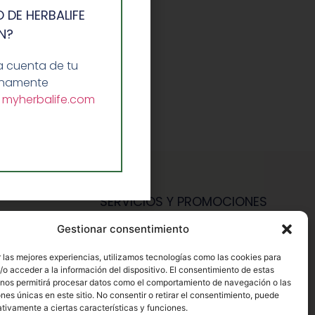
 DE HERBALIFE
N?
a cuenta de tu
lenamente
a
myherbalife.com
SERVICIOS Y PROMOCIONES
Gestionar consentimiento
Hazte Miembro Herbalife
Consulta Nutrición Gratis
 las mejores experiencias, utilizamos tecnologías como las cookies para
o acceder a la información del dispositivo. El consentimiento de estas
Descuentos Vip Herbalife
 nos permitirá procesar datos como el comportamiento de navegación o las
ones únicas en este sitio. No consentir o retirar el consentimiento, puede
tivamente a ciertas características y funciones.