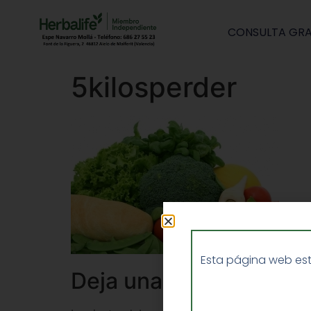
CONSULTA GRA
5kilosperder
Esta página web est
Deja una respuesta