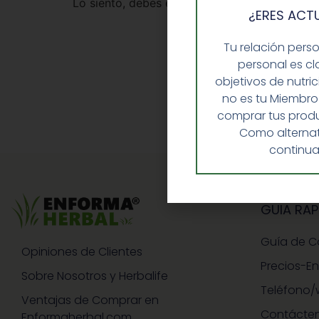
Lo siento, debes estar
conectado
para public
¿ERES ACT
Tu relación pers
personal es cl
objetivos de nutri
no es tu Miembro
comprar tus produ
Como alternat
continua
GUIA RAP
Guía de 
Opiniones de Clientes
Precios-E
Sobre Nosotros y Herbalife
Teléfono/
Ventajas de Comprar en
Contácte
Enformaherbal.com