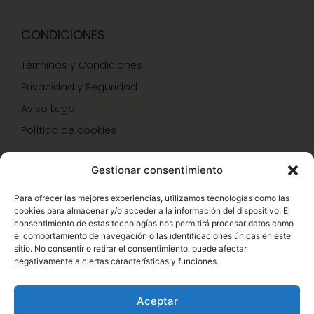
CONDICIONES
Términos y Condiciones
Privacidad y Seguridad
Aviso Legal
Política de cookies
Gestionar consentimiento
SERVICIOS Y PROMOCIONES
Para ofrecer las mejores experiencias, utilizamos tecnologías como las
cookies para almacenar y/o acceder a la información del dispositivo. El
Hazte Miembro Herbalife
consentimiento de estas tecnologías nos permitirá procesar datos como
el comportamiento de navegación o las identificaciones únicas en este
Consulta Nutrición Gratis
sitio. No consentir o retirar el consentimiento, puede afectar
negativamente a ciertas características y funciones.
Descuentos Vip Herbalife
Aceptar