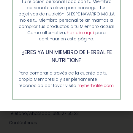
Tu relación personalizada con tu Miembro
personal es clave para conseguir tus
objetivos de nutrición. Si ESPE NAVARRO MOLLÀ
no es tu Miembro personal, te animamos a
comprar tus productos a tu Miembro actual.
Como alternativa,
haz clic aquí
para
Opiniones de Clientes
continuar en esta página.
Sobre Nosotros y Herbalife
¿ERES YA UN MIEMBRO DE HERBALIFE
Ventajas de Comprar en Enformaherbal.com
NUTRITION?
Para comprar a través de la cuenta de tu
propia Membresía y ser plenamente
GUIA RAPIDA Y AYUDA
reconocido por favor visita
myherbalife.com
Guía de Compra
Precios-Envíos-Formas de Pago
Teléfono/whatsapp: 686 27 55 23
Contáctenos