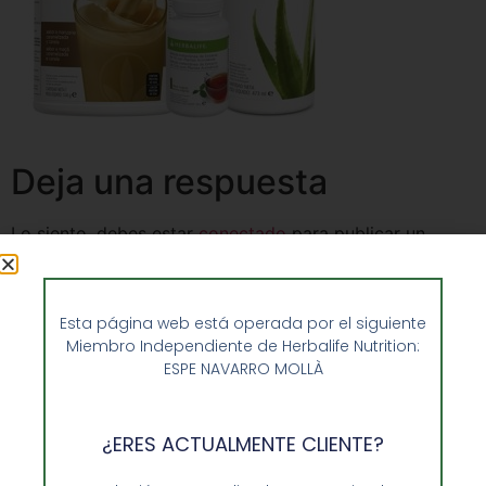
Deja una respuesta
Lo siento, debes estar
conectado
para publicar un
comentario.
Esta página web está operada por el siguiente
Miembro Independiente de Herbalife Nutrition:
ESPE NAVARRO MOLLÀ
¿ERES ACTUALMENTE CLIENTE?