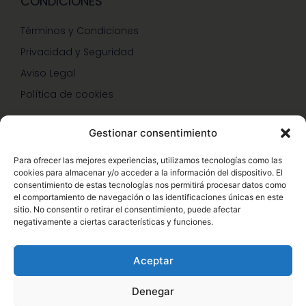
CONDICIONES
Términos y Condiciones
Privacidad y Seguridad
Aviso Legal
Política de cookies
Gestionar consentimiento
SERVICIOS Y PROMOCIONES
Para ofrecer las mejores experiencias, utilizamos tecnologías como las
cookies para almacenar y/o acceder a la información del dispositivo. El
Hazte Miembro Herbalife
consentimiento de estas tecnologías nos permitirá procesar datos como
el comportamiento de navegación o las identificaciones únicas en este
Consulta Nutrición Gratis
sitio. No consentir o retirar el consentimiento, puede afectar
negativamente a ciertas características y funciones.
Descuentos Vip Herbalife
Aceptar
Denegar