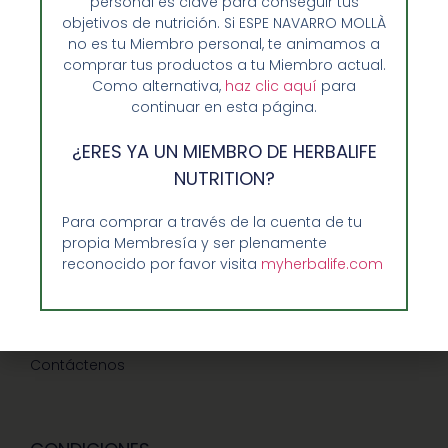
personal es clave para conseguir tus
objetivos de nutrición. Si ESPE NAVARRO MOLLÀ
no es tu Miembro personal, te animamos a
comprar tus productos a tu Miembro actual.
Opiniones de Clientes
Como alternativa,
haz clic aquí
para
continuar en esta página.
Sobre Nosotros y Herbalife
Ventajas de Comprar en Enformaherbal.com
¿ERES YA UN MIEMBRO DE HERBALIFE
NUTRITION?
Para comprar a través de la cuenta de tu
GUIA RAPIDA Y AYUDA
propia Membresía y ser plenamente
reconocido por favor visita
myherbalife.com
Guía de Compra
Precios-Envíos-Formas de Pago
Teléfono/whatsapp: 686 27 55 23
Contáctenos