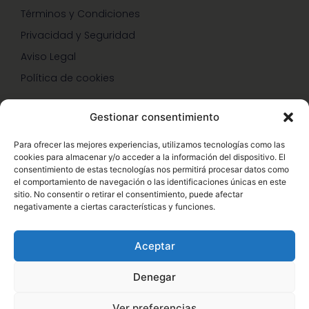
Términos y Condiciones
Privacidad y Seguridad
Aviso Legal
Política de cookies
Gestionar consentimiento
SERVICIOS Y PROMOCIONES
Para ofrecer las mejores experiencias, utilizamos tecnologías como las
cookies para almacenar y/o acceder a la información del dispositivo. El
Hazte Miembro Herbalife
consentimiento de estas tecnologías nos permitirá procesar datos como
el comportamiento de navegación o las identificaciones únicas en este
Consulta Nutrición Gratis
sitio. No consentir o retirar el consentimiento, puede afectar
negativamente a ciertas características y funciones.
Descuentos Vip Herbalife
Aceptar
Denegar
© Copyright 2026 – Enformaherbal.com – Miembro de
1
Ver preferencias