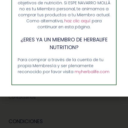
objetivos de nutrición. Si ESPE NAVARRO MOLLÀ
no es tu Miembro personal, te animamos a
Opiniones de Clientes
comprar tus productos a tu Miembro actual.
Como alternativa,
haz clic aquí
para
Sobre Nosotros y Herbalife
continuar en esta página.
Ventajas de Comprar en Enformaherbal.com
¿ERES YA UN MIEMBRO DE HERBALIFE
NUTRITION?
GUIA RAPIDA Y AYUDA
Para comprar a través de la cuenta de tu
propia Membresía y ser plenamente
Guía de Compra
reconocido por favor visita
myherbalife.com
Precios-Envíos-Formas de Pago
Teléfono/whatsapp: 686 27 55 23
Contáctenos
CONDICIONES