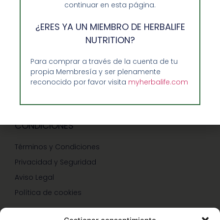
continuar en esta página.
GUIA RAPIDA Y AYUDA
¿ERES YA UN MIEMBRO DE HERBALIFE
Guía de Compra
NUTRITION?
Precios-Envíos-Formas de Pago
Para comprar a través de la cuenta de tu
Teléfono/whatsapp: 686 27 55 23
propia Membresía y ser plenamente
reconocido por favor visita
myherbalife.com
Contáctenos
CONDICIONES
Términos y Condiciones
Privacidad y Seguridad
Aviso Legal
Política de cookies