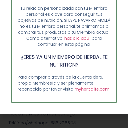
Tu relación personalizada con tu Miembro
personal es clave para conseguir tus
objetivos de nutrición. Si ESPE NAVARRO MOLLÀ
no es tu Miembro personal, te animamos a
comprar tus productos a tu Miembro actual.
Como alternativa,
haz clic aquí
para
continuar en esta página.
Opiniones de Clientes
¿ERES YA UN MIEMBRO DE HERBALIFE
Sobre Nosotros y Herbalife
NUTRITION?
Ventajas de Comprar en Enformaherbal.com
Para comprar a través de la cuenta de tu
propia Membresía y ser plenamente
reconocido por favor visita
myherbalife.com
GUIA RAPIDA Y AYUDA
Guía de Compra
Precios-Envíos-Formas de Pago
Teléfono/whatsapp: 686 27 55 23