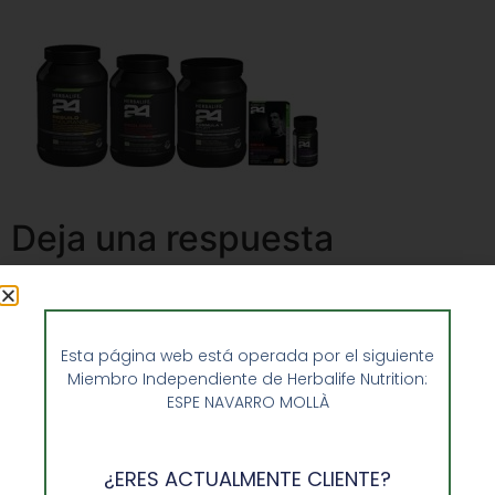
Deja una respuesta
Lo siento, debes estar
conectado
para publicar un
comentario.
Esta página web está operada por el siguiente
Miembro Independiente de Herbalife Nutrition:
ESPE NAVARRO MOLLÀ
¿ERES ACTUALMENTE CLIENTE?