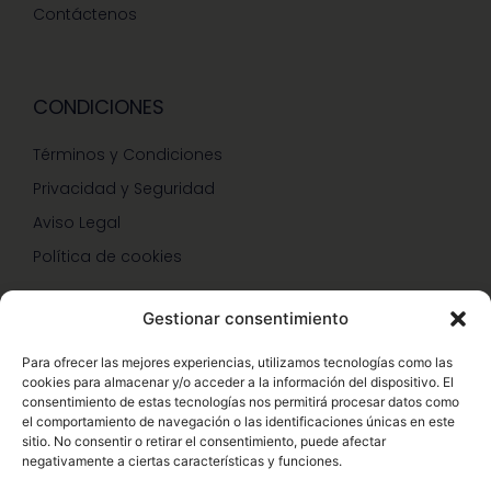
Contáctenos
CONDICIONES
Términos y Condiciones
Privacidad y Seguridad
Aviso Legal
Política de cookies
Gestionar consentimiento
SERVICIOS Y PROMOCIONES
Para ofrecer las mejores experiencias, utilizamos tecnologías como las
cookies para almacenar y/o acceder a la información del dispositivo. El
Hazte Miembro Herbalife
consentimiento de estas tecnologías nos permitirá procesar datos como
el comportamiento de navegación o las identificaciones únicas en este
Consulta Nutrición Gratis
sitio. No consentir o retirar el consentimiento, puede afectar
negativamente a ciertas características y funciones.
Descuentos Vip Herbalife